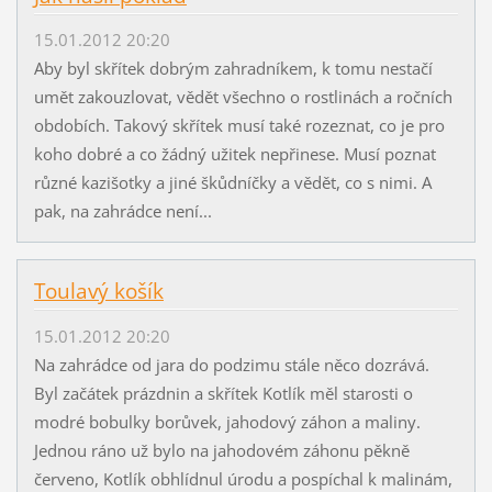
15.01.2012 20:20
Aby byl skřítek dobrým zahradníkem, k tomu nestačí
umět zakouzlovat, vědět všechno o rostlinách a ročních
obdobích. Takový skřítek musí také rozeznat, co je pro
koho dobré a co žádný užitek nepřinese. Musí poznat
různé kazišotky a jiné škůdníčky a vědět, co s nimi. A
pak, na zahrádce není...
Toulavý košík
15.01.2012 20:20
Na zahrádce od jara do podzimu stále něco dozrává.
Byl začátek prázdnin a skřítek Kotlík měl starosti o
modré bobulky borůvek, jahodový záhon a maliny.
Jednou ráno už bylo na jahodovém záhonu pěkně
červeno, Kotlík obhlídnul úrodu a pospíchal k malinám,