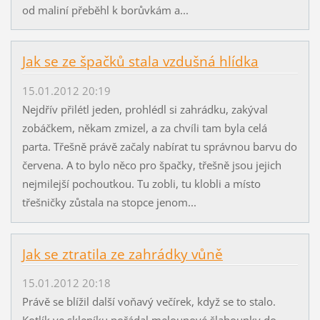
od maliní přeběhl k borůvkám a...
Jak se ze špačků stala vzdušná hlídka
15.01.2012 20:19
Nejdřív přilétl jeden, prohlédl si zahrádku, zakýval
zobáčkem, někam zmizel, a za chvíli tam byla celá
parta. Třešně právě začaly nabírat tu správnou barvu do
červena. A to bylo něco pro špačky, třešně jsou jejich
nejmilejší pochoutkou. Tu zobli, tu klobli a místo
třešničky zůstala na stopce jenom...
Jak se ztratila ze zahrádky vůně
15.01.2012 20:18
Právě se blížil další voňavý večírek, když se to stalo.
Kotlík ve skleníku pořádal melounové šlahounky do