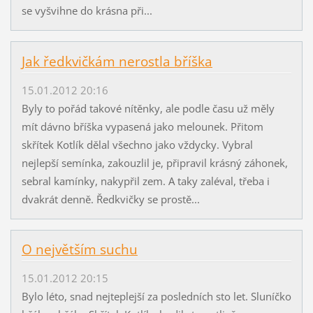
se vyšvihne do krásna při...
Jak ředkvičkám nerostla bříška
15.01.2012 20:16
Byly to pořád takové nítěnky, ale podle času už měly
mít dávno bříška vypasená jako melounek. Přitom
skřítek Kotlík dělal všechno jako vždycky. Vybral
nejlepší semínka, zakouzlil je, připravil krásný záhonek,
sebral kamínky, nakypřil zem. A taky zaléval, třeba i
dvakrát denně. Ředkvičky se prostě...
O největším suchu
15.01.2012 20:15
Bylo léto, snad nejteplejší za posledních sto let. Sluníčko