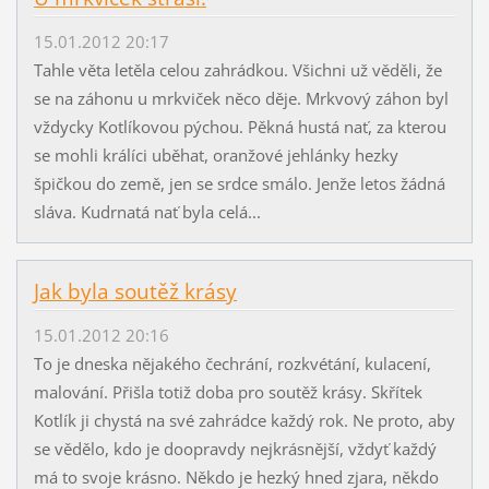
15.01.2012 20:17
Tahle věta letěla celou zahrádkou. Všichni už věděli, že
se na záhonu u mrkviček něco děje. Mrkvový záhon byl
vždycky Kotlíkovou pýchou. Pěkná hustá nať, za kterou
se mohli králíci uběhat, oranžové jehlánky hezky
špičkou do země, jen se srdce smálo. Jenže letos žádná
sláva. Kudrnatá nať byla celá...
Jak byla soutěž krásy
15.01.2012 20:16
To je dneska nějakého čechrání, rozkvétání, kulacení,
malování. Přišla totiž doba pro soutěž krásy. Skřítek
Kotlík ji chystá na své zahrádce každý rok. Ne proto, aby
se vědělo, kdo je doopravdy nejkrásnější, vždyť každý
má to svoje krásno. Někdo je hezký hned zjara, někdo