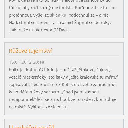
řádků, aby měl každý dost místa. Potřeboval se trochu
protáhnout, vyšel ze skleníku, nadechnul se – a nic.
Nadechnul se znovu – a zase nic! Štípnul se do ruky:
„Jak to, že tu nic nevoní?“ Dívá...
Růžové tajemství
15.01.2012 20:18
Kolik je druhů růží, kdo je spočítá? „Šípkové, čajové,
veselé maškarádky, stolístky a ještě královské tu mám,“
zapisoval si jednou skřítek Kotlík do svého zahradního
kalendáře růžový seznam. „Snad jsem žádnou
nezapomněl,“ lekl se a rozhodl, že to raději zkontroluje
na místě. Vyklouzl ze skleníku...
U mrkviček straší!