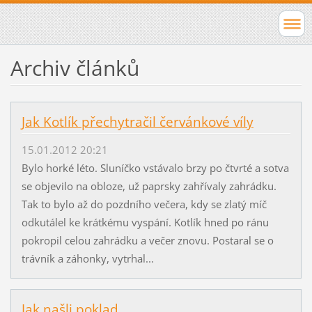
Archiv článků
Jak Kotlík přechytračil červánkové víly
15.01.2012 20:21
Bylo horké léto. Sluníčko vstávalo brzy po čtvrté a sotva
se objevilo na obloze, už paprsky zahřívaly zahrádku.
Tak to bylo až do pozdního večera, kdy se zlatý míč
odkutálel ke krátkému vyspání. Kotlík hned po ránu
pokropil celou zahrádku a večer znovu. Postaral se o
trávník a záhonky, vytrhal...
Jak našli poklad