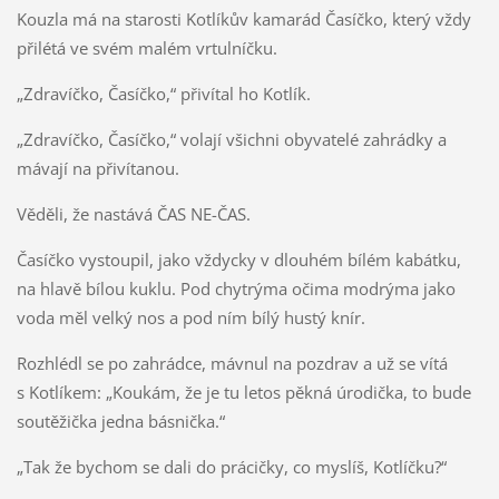
Kouzla má na starosti Kotlíkův kamarád Časíčko, který vždy
přilétá ve svém malém vrtulníčku.
„Zdravíčko, Časíčko,“ přivítal ho Kotlík.
„Zdravíčko, Časíčko,“ volají všichni obyvatelé zahrádky a
mávají na přivítanou.
Věděli, že nastává ČAS NE-ČAS.
Časíčko vystoupil, jako vždycky v dlouhém bílém kabátku,
na hlavě bílou kuklu. Pod chytrýma očima modrýma jako
voda měl velký nos a pod ním bílý hustý knír.
Rozhlédl se po zahrádce, mávnul na pozdrav a už se vítá
s Kotlíkem: „Koukám, že je tu letos pěkná úrodička, to bude
soutěžička jedna básnička.“
„Tak že bychom se dali do prácičky, co myslíš, Kotlíčku?“