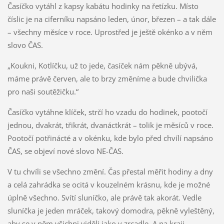
Časíčko vytáhl z kapsy kabátu hodinky na řetízku. Místo
číslic je na ciferníku napsáno leden, únor, březen – a tak dále
– všechny měsíce v roce. Uprostřed je ještě okénko a v něm
slovo ČAS.
„Koukni, Kotlíčku, už to jede, časíček nám pěkně ubývá,
máme právě červen, ale to brzy změníme a bude chvilička
pro naši soutěžičku.“
Časíčko vytáhne klíček, strčí ho vzadu do hodinek, pootočí
jednou, dvakrát, třikrát, dvanáctkrát – tolik je měsíců v roce.
Pootočí potřinácté a v okénku, kde bylo před chvílí napsáno
ČAS, se objeví nové slovo NE-ČAS.
V tu chvíli se všechno změní. Čas přestal měřit hodiny a dny
a celá zahrádka se ocitá v kouzelném krásnu, kde je možné
úplně všechno. Svítí sluníčko, ale právě tak akorát. Vedle
sluníčka je jeden mráček, takový domodra, pěkně vyleštěný,
aby se v něm všichni viděli jako v zrcadle. A na kraji