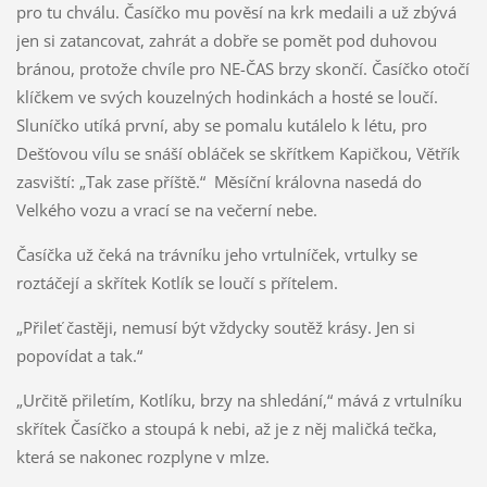
pro tu chválu. Časíčko mu pověsí na krk medaili a už zbývá
jen si zatancovat, zahrát a dobře se pomět pod duhovou
bránou, protože chvíle pro NE-ČAS brzy skončí. Časíčko otočí
klíčkem ve svých kouzelných hodinkách a hosté se loučí.
Sluníčko utíká první, aby se pomalu kutálelo k létu, pro
Dešťovou vílu se snáší obláček se skřítkem Kapičkou, Větřík
zasviští: „Tak zase příště.“ Měsíční královna nasedá do
Velkého vozu a vrací se na večerní nebe.
Časíčka už čeká na trávníku jeho vrtulníček, vrtulky se
roztáčejí a skřítek Kotlík se loučí s přítelem.
„Přileť častěji, nemusí být vždycky soutěž krásy. Jen si
popovídat a tak.“
„Určitě přiletím, Kotlíku, brzy na shledání,“ mává z vrtulníku
skřítek Časíčko a stoupá k nebi, až je z něj maličká tečka,
která se nakonec rozplyne v mlze.