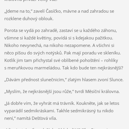
„Jdeme na to,“ zavelí Časíčko, mávne a nad zahradou se
rozklene duhový oblouk.
Porota se vydá po zahradě, zastaví se u každého záhonu,
všimne si každé květiny, povídá si s kdejakou pažitkou.
Nikoho nevynechá, na nikoho nezapomene. A všichni si
něco píšou do svých notýsků. Pak mají poradu ve skleníku.
Kotlík jim tam přichystal své oblíbené pohoštění – rohlíky
s meruňkovou marmeládou. Tak kdo bude ten nejkrásnější?
„Dávám přednost slunečnicím,“ zlatým hlasem zvoní Slunce.
„Myslím, že nejkrásnější jsou růže,“ tvrdí Měsíční královna.
„Já dobře vím, že vyhrát má trávník. Koukněte, jak se letos
vyparádil sedmikráskami. Takhle sedmikrásný tu nikdo
není,“ namítá Dešťová víla.