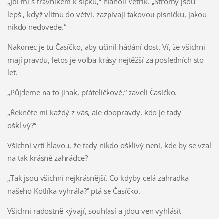
„Jdi mi s trávníkem k šípku,“ hlaholí Větřík. „Stromy jsou
lepší, když vlítnu do větví, zazpívají takovou písničku, jakou
nikdo nedovede.“
Nakonec je tu Časíčko, aby učinil hádání dost. Ví, že všichni
mají pravdu, letos je volba krásy nejtěžší za posledních sto
let.
„Půjdeme na to jinak, přátelíčkové,“ zavelí Časíčko.
„Řekněte mi každý z vás, ale doopravdy, kdo je tady
ošklivý?“
Všichni vrtí hlavou, že tady nikdo ošklivý není, kde by se vzal
na tak krásné zahrádce?
„Tak jsou všichni nejkrásnější. Co kdyby celá zahrádka
našeho Kotlíka vyhrála?“ ptá se Časíčko.
Všichni radostně kývají, souhlasí a jdou ven vyhlásit