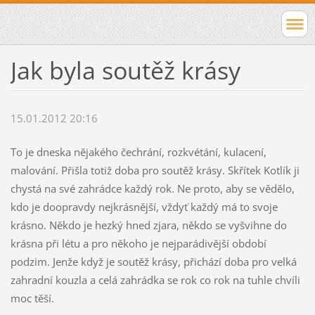
Jak byla soutěž krásy
15.01.2012 20:16
To je dneska nějakého čechrání, rozkvétání, kulacení,
malování. Přišla totiž doba pro soutěž krásy. Skřítek Kotlík ji
chystá na své zahrádce každý rok. Ne proto, aby se vědělo,
kdo je doopravdy nejkrásnější, vždyť každý má to svoje
krásno. Někdo je hezký hned zjara, někdo se vyšvihne do
krásna při létu a pro někoho je nejparádivější období
podzim. Jenže když je soutěž krásy, přichází doba pro velká
zahradní kouzla a celá zahrádka se rok co rok na tuhle chvíli
moc těší.