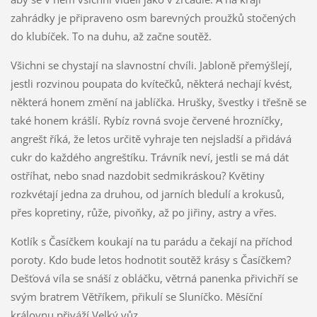
zahrádky je připraveno osm barevných proužků stočených
do klubíček. To na duhu, až začne soutěž.
Všichni se chystají na slavnostní chvíli. Jabloně přemýšlejí,
jestli rozvinou poupata do kvítečků, některá nechají kvést,
některá honem změní na jablíčka. Hrušky, švestky i třešně se
také honem krášlí. Rybíz rovná svoje červené hrozníčky,
angrešt říká, že letos určitě vyhraje ten nejsladší a přidává
cukr do každého angreštíku. Trávník neví, jestli se má dát
ostříhat, nebo snad nazdobit sedmikráskou? Květiny
rozkvétají jedna za druhou, od jarních bledulí a krokusů,
přes kopretiny, růže, pivoňky, až po jiřiny, astry a vřes.
Kotlík s Časíčkem koukají na tu parádu a čekají na příchod
poroty. Kdo bude letos hodnotit soutěž krásy s Časíčkem?
Dešťová víla se snáší z obláčku, větrná panenka přivichří se
svým bratrem Větříkem, přikulí se Sluníčko. Měsíční
královnu přiváží Velký vůz.