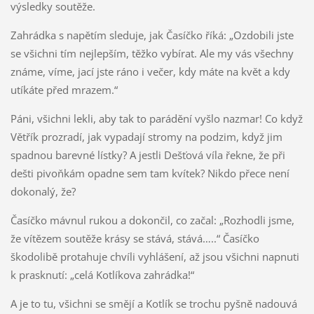
výsledky soutěže.
Zahrádka s napětím sleduje, jak Časíčko říká: „Ozdobili jste
se všichni tím nejlepším, těžko vybírat. Ale my vás všechny
známe, víme, jací jste ráno i večer, kdy máte na květ a kdy
utíkáte před mrazem.“
Páni, všichni lekli, aby tak to parádění vyšlo nazmar! Co když
Větřík prozradí, jak vypadají stromy na podzim, když jim
spadnou barevné lístky? A jestli Dešťová víla řekne, že při
dešti pivoňkám opadne sem tam kvítek? Nikdo přece není
dokonalý, že?
Časíčko mávnul rukou a dokončil, co začal: „Rozhodli jsme,
že vítězem soutěže krásy se stává, stává…..“ Časíčko
škodolibě protahuje chvíli vyhlášení, až jsou všichni napnuti
k prasknutí: „celá Kotlíkova zahrádka!“
A je to tu, všichni se smějí a Kotlík se trochu pyšně nadouvá