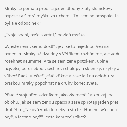
Mraky se pomalu prodírá jeden dlouhý žlutý sluníčkový
paprsek a šimrá myšku za uchem. „To jsem se prospalo, to
byl ale odpočinek.“
„Tvoje spaní, naše starání,“ povídá myška.
„A ještě není všemu dost!“ zjeví se tu najednou Větrná
panenka. Mraky už dva dny s Větříkem rozháníme, ale vodu
rozehnat neumíme. A ta se sem žene potokem, úplně
největší, bere sebou všechno, i chalupy a skleníky, i kytky a
vůbec! Radši utečte!“ ještě křikne a zase letí na oblohu za
bráškou mraky popohnat na druhý konec světa.
Přátelé stojí před skleníkem jako zkamenělí a koukají na
oblohu, jak se sem ženou špačci a zase špirotají jeden přes
druhého: „Taková voda tu nebyla sto let. Honem, všechno
pryč, všechno pryč!“ Jenže kam teď utíkat?