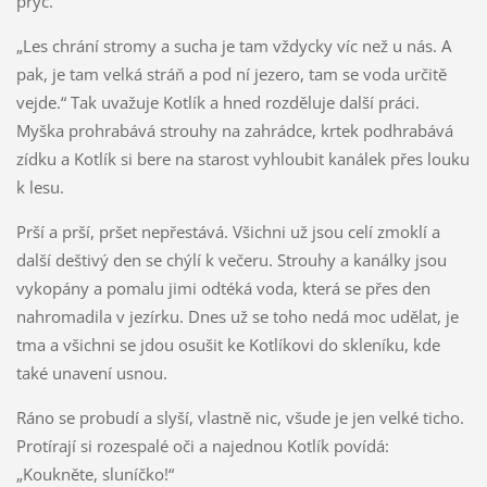
pryč.
„Les chrání stromy a sucha je tam vždycky víc než u nás. A
pak, je tam velká stráň a pod ní jezero, tam se voda určitě
vejde.“ Tak uvažuje Kotlík a hned rozděluje další práci.
Myška prohrabává strouhy na zahrádce, krtek podhrabává
zídku a Kotlík si bere na starost vyhloubit kanálek přes louku
k lesu.
Prší a prší, pršet nepřestává. Všichni už jsou celí zmoklí a
další deštivý den se chýlí k večeru. Strouhy a kanálky jsou
vykopány a pomalu jimi odtéká voda, která se přes den
nahromadila v jezírku. Dnes už se toho nedá moc udělat, je
tma a všichni se jdou osušit ke Kotlíkovi do skleníku, kde
také unavení usnou.
Ráno se probudí a slyší, vlastně nic, všude je jen velké ticho.
Protírají si rozespalé oči a najednou Kotlík povídá:
„Koukněte, sluníčko!“