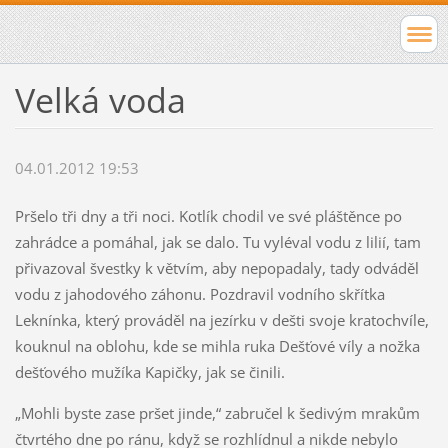
Velká voda
04.01.2012 19:53
Pršelo tři dny a tři noci. Kotlík chodil ve své pláštěnce po
zahrádce a pomáhal, jak se dalo. Tu vyléval vodu z lilií, tam
přivazoval švestky k větvím, aby nepopadaly, tady odváděl
vodu z jahodového záhonu. Pozdravil vodního skřítka
Leknínka, který prováděl na jezírku v dešti svoje kratochvíle,
kouknul na oblohu, kde se mihla ruka Dešťové víly a nožka
dešťového mužíka Kapičky, jak se činili.
„Mohli byste zase pršet jinde,“ zabručel k šedivým mrakům
čtvrtého dne po ránu, když se rozhlídnul a nikde nebylo