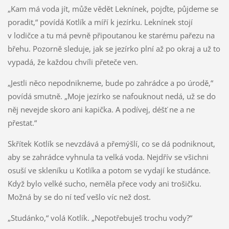
„Kam má voda jít, může vědět Leknínek, pojďte, půjdeme se
poradit,“ povídá Kotlík a míří k jezírku. Leknínek stojí
v lodičce a tu má pevně připoutanou ke starému pařezu na
břehu. Pozorně sleduje, jak se jezírko plní až po okraj a už to
vypadá, že každou chvíli přeteče ven.
„Jestli něco nepodnikneme, bude po zahrádce a po úrodě,“
povídá smutně. „Moje jezírko se nafouknout nedá, už se do
něj nevejde skoro ani kapička. A podívej, déšť ne a ne
přestat.“
Skřítek Kotlík se nevzdává a přemýšlí, co se dá podniknout,
aby se zahrádce vyhnula ta velká voda. Nejdřív se všichni
osuší ve skleníku u Kotlíka a potom se vydají ke studánce.
Když bylo velké sucho, neměla přece vody ani trošičku.
Možná by se do ní teď vešlo víc než dost.
„Studánko,“ volá Kotlík. „Nepotřebuješ trochu vody?“