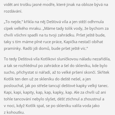
vidět ani trošku jasné modře, které jinak na obloze bývá na
rozdávání.
„To nejde,“ křikla na něj Dešťová víla a jen stěží odhrnula
cípek velkého mraku. „Máme tady tolik vody, že bychom za
chvíli všichni spadli na tu tvoji zahrádku. Pršet ještě bude,
taky s tím máme plné ruce práce, Kapička nestačí obíhat
pramínky. Radši jdi domů, bude pršet ještě víc.“
To tedy Dešťová víla Kotlíkovi sluníčkovou náladu nezařídila,
a tak se rozhlédnul po zahrádce a šel do skleníku, kde bylo
sucho, přichystat si nářadí, až to velké pršení skončí. Skřítek
Kotlík ten den už ze skleníku do deště nešel, a jen
poslouchal, jak po střeše tancují dešťové kapky velký tanec.
Kapi, kapi, kapity, kap, kap, kapky, kap. Ale za chvíli už ani
tohle tancování nebylo slyšet, déšť ztichnul a zhoustnul a
v noci, když Kotlík spal, se po skleníku valila voda jako
z kohoutku.