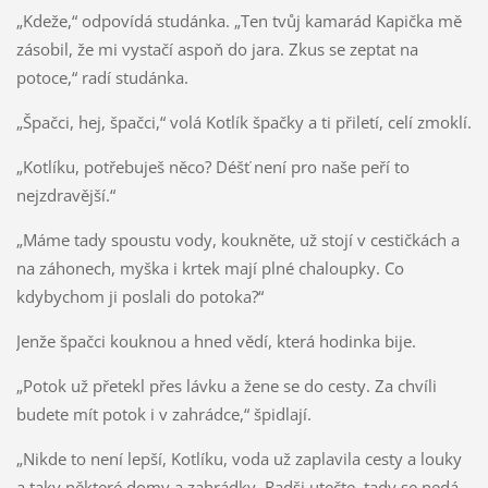
„Kdeže,“ odpovídá studánka. „Ten tvůj kamarád Kapička mě
zásobil, že mi vystačí aspoň do jara. Zkus se zeptat na
potoce,“ radí studánka.
„Špačci, hej, špačci,“ volá Kotlík špačky a ti přiletí, celí zmoklí.
„Kotlíku, potřebuješ něco? Déšť není pro naše peří to
nejzdravější.“
„Máme tady spoustu vody, koukněte, už stojí v cestičkách a
na záhonech, myška i krtek mají plné chaloupky. Co
kdybychom ji poslali do potoka?“
Jenže špačci kouknou a hned vědí, která hodinka bije.
„Potok už přetekl přes lávku a žene se do cesty. Za chvíli
budete mít potok i v zahrádce,“ špidlají.
„Nikde to není lepší, Kotlíku, voda už zaplavila cesty a louky
a taky některé domy a zahrádky. Radši utečte, tady se nedá