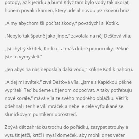
potopy, až k jezírku a bum! Když tam bylo vody tak akorát,
honem přivalili kámen, který udělal novou jezírkovou hráz.
„A my abychom šli počítat škody,“ povzdychl si Kotlík.
„Nebylo tak špatně jako jinde,“ zavolala na něj Dešťová víla.
„Jsi chytrý skřítek, Kotlíku, a máš dobré pomocníky. Pěkně
jste to vymysleli.“
„Jen abys na nás neposlala další vodu,“ křikne Kotlík nahoru.
„A dej mi svátek,“ zívá Dešťová víla. „Jsme s Kapičkou pěkně
vypršelí. Teď budeme už jenom odpočívat. A taky potřebuju
nové korále,“ mává víla ze svého modrého obláčku. Větřík
odehnal i tenhle vílí mráček a nebe je celé vyfoukané se
sluníčkovým puntíkem uprostřed.
Zbývá dát zahrádku trochu do pořádku, zasypat strouhy a
vysušit ježčí, krtčí i myší domeček, aby mohli dnes večer