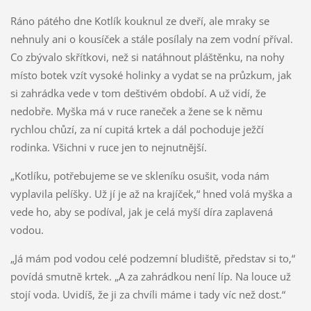
Ráno pátého dne Kotlík kouknul ze dveří, ale mraky se
nehnuly ani o kousíček a stále posílaly na zem vodní příval.
Co zbývalo skřítkovi, než si natáhnout pláštěnku, na nohy
místo botek vzít vysoké holinky a vydat se na průzkum, jak
si zahrádka vede v tom deštivém období. A už vidí, že
nedobře. Myška má v ruce raneček a žene se k němu
rychlou chůzí, za ní cupitá krtek a dál pochoduje ježčí
rodinka. Všichni v ruce jen to nejnutnější.
„Kotlíku, potřebujeme se ve skleníku osušit, voda nám
vyplavila pelíšky. Už jí je až na krajíček,“ hned volá myška a
vede ho, aby se podíval, jak je celá myší díra zaplavená
vodou.
„Já mám pod vodou celé podzemní bludiště, představ si to,“
povídá smutně krtek. „A za zahrádkou není líp. Na louce už
stojí voda. Uvidíš, že ji za chvíli máme i tady víc než dost.“