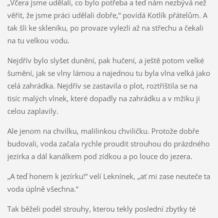
„Včera jsme udělali, co bylo potřeba a teď nám nezbývá než
věřit, že jsme práci udělali dobře,“ povídá Kotlík přátelům. A
tak šli ke skleníku, po provaze vylezli až na střechu a čekali
na tu velkou vodu.
Nejdřív bylo slyšet dunění, pak hučení, a ještě potom velké
šumění, jak se vlny lámou a najednou tu byla vlna velká jako
celá zahrádka. Nejdřív se zastavila o plot, roztříštila se na
tisíc malých vlnek, které dopadly na zahrádku a v mžiku ji
celou zaplavily.
Ale jenom na chvilku, malilinkou chviličku. Protože dobře
budovali, voda začala rychle proudit strouhou do prázdného
jezírka a dál kanálkem pod zídkou a po louce do jezera.
„A teď honem k jezírku!“ velí Leknínek, „ať mi zase neuteče ta
voda úplně všechna.“
Tak běželi podél strouhy, kterou tekly poslední zbytky té