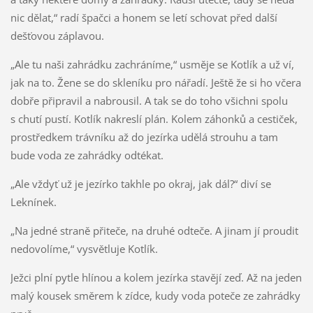
nic dělat,“ radí špačci a honem se letí schovat před další
dešťovou záplavou.
„Ale tu naši zahrádku zachráníme,“ usměje se Kotlík a už ví,
jak na to. Žene se do skleníku pro nářadí. Ještě že si ho včera
dobře připravil a nabrousil. A tak se do toho všichni spolu
s chutí pustí. Kotlík nakreslí plán. Kolem záhonků a cestiček,
prostředkem trávníku až do jezírka udělá strouhu a tam
bude voda ze zahrádky odtékat.
„Ale vždyť už je jezírko takhle po okraj, jak dál?“ diví se
Leknínek.
„Na jedné straně přiteče, na druhé odteče. A jinam jí proudit
nedovolíme,“ vysvětluje Kotlík.
Ježci plní pytle hlínou a kolem jezírka stavějí zeď. Až na jeden
malý kousek směrem k zídce, kudy voda poteče ze zahrádky