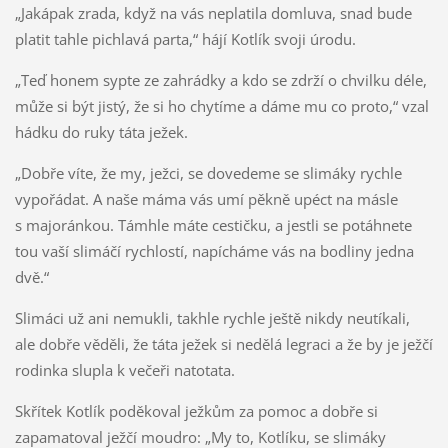
„Jakápak zrada, když na vás neplatila domluva, snad bude
platit tahle pichlavá parta,“ hájí Kotlík svoji úrodu.
„Teď honem sypte ze zahrádky a kdo se zdrží o chvilku déle,
může si být jistý, že si ho chytíme a dáme mu co proto,“ vzal
hádku do ruky táta ježek.
„Dobře víte, že my, ježci, se dovedeme se slimáky rychle
vypořádat. A naše máma vás umí pěkně upéct na másle
s majoránkou. Támhle máte cestičku, a jestli se potáhnete
tou vaší slimáčí rychlostí, napícháme vás na bodliny jedna
dvě.“
Slimáci už ani nemukli, takhle rychle ještě nikdy neutíkali,
ale dobře věděli, že táta ježek si nedělá legraci a že by je ježčí
rodinka slupla k večeři natotata.
Skřítek Kotlík poděkoval ježkům za pomoc a dobře si
zapamatoval ježčí moudro: „My to, Kotlíku, se slimáky