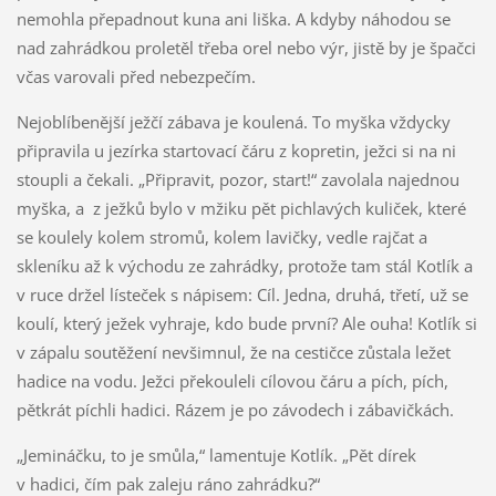
nemohla přepadnout kuna ani liška. A kdyby náhodou se
nad zahrádkou proletěl třeba orel nebo výr, jistě by je špačci
včas varovali před nebezpečím.
Nejoblíbenější ježčí zábava je koulená. To myška vždycky
připravila u jezírka startovací čáru z kopretin, ježci si na ni
stoupli a čekali. „Připravit, pozor, start!“ zavolala najednou
myška, a z ježků bylo v mžiku pět pichlavých kuliček, které
se koulely kolem stromů, kolem lavičky, vedle rajčat a
skleníku až k východu ze zahrádky, protože tam stál Kotlík a
v ruce držel lísteček s nápisem: Cíl. Jedna, druhá, třetí, už se
koulí, který ježek vyhraje, kdo bude první? Ale ouha! Kotlík si
v zápalu soutěžení nevšimnul, že na cestičce zůstala ležet
hadice na vodu. Ježci překouleli cílovou čáru a pích, pích,
pětkrát píchli hadici. Rázem je po závodech i zábavičkách.
„Jemináčku, to je smůla,“ lamentuje Kotlík. „Pět dírek
v hadici, čím pak zaleju ráno zahrádku?“