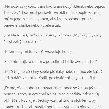
„Nemůžu si vykouzlit ani hadici ani nový skleník nebo čepici.
Takové věci se musí postavit, vyrobit nebo koupit. Kouzlit
můžu jenom s pěstováním, aby bylo všechno správně
barevné, sladké nebo kyselé a tak.“
„Takhle to tedy je,“ zklamaně kývají ježci. „My taky mysleli,
že jsi velký kouzelník.“
„K čemu by mi to bylo?“ vysvětluje Kotlík.
„Co potřebuji, to umím a poradím si i s děravou hadicí.“
„Potřebujete všechny svoje pichláky nebo mi můžete každý
jeden dát?“ zeptal se Kotlík po chvilce přemýšlení ježků.
„Dáme, však dohola nezůstaneme,“ hned se ženou ježci na
pomoc. Každý si vytrhnul a složil vedle Kotlíka jeden svůj
pichláček. Kotlík je všechny vzal, uříznul z nich ten tupý
konec, trochu zabrousil a pomalu zasunul do díry v hadici