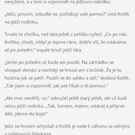
nevyžene, a v tom si vzpomněl na ježkovu nabídku.
„Ježci, prosím, vzbuďte se, potřebuji vaši pomoc!“ volá Kotlík
na ježčí rodinku.
Trvalo to chvilku, než táta ježek z pelíšku vylezl. „Co po nás,
Kotlíku, chceš, vždyť je teprve ráno, dobře víš, že vstáváme
až po poledni,“ ospale bručí ježčí táta.
„Jenže po poledni už bude asi pozdě. Na zahrádku se
vloupali slimáci a nechtějí se hnout ani o krůček. Že je tu
hostina jak se patří. Pustili se do salátu a zelí,“ dodává Kotlík.
„Tak jsem si vzpomněl, jak jste říkali o té pomoci.“
„Ale moc nevěříš, co,“ zabručel ještě starý ježek, ale už budí
celou ježčí rodinku. „Tak, honem, mámo, vstávej a připrav
děti, jdeme do boje!“
Ježci se honem schystali a Kotlík je vede k záhonu se zelnými
a salátovými hlávkami.