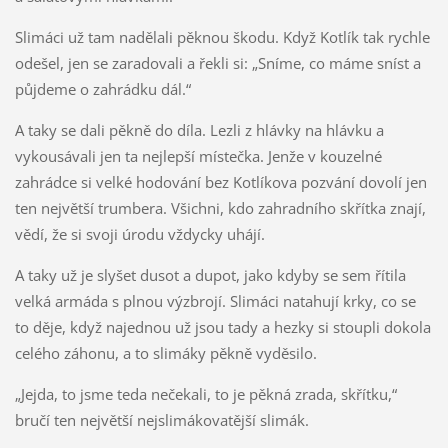
Slimáci už tam nadělali pěknou škodu. Když Kotlík tak rychle
odešel, jen se zaradovali a řekli si: „Sníme, co máme sníst a
půjdeme o zahrádku dál.“
A taky se dali pěkně do díla. Lezli z hlávky na hlávku a
vykousávali jen ta nejlepší místečka. Jenže v kouzelné
zahrádce si velké hodování bez Kotlíkova pozvání dovolí jen
ten největší trumbera. Všichni, kdo zahradního skřítka znají,
vědí, že si svoji úrodu vždycky uhájí.
A taky už je slyšet dusot a dupot, jako kdyby se sem řítila
velká armáda s plnou výzbrojí. Slimáci natahují krky, co se
to děje, když najednou už jsou tady a hezky si stoupli dokola
celého záhonu, a to slimáky pěkně vyděsilo.
„Jejda, to jsme teda nečekali, to je pěkná zrada, skřítku,“
bručí ten největší nejslimákovatější slimák.