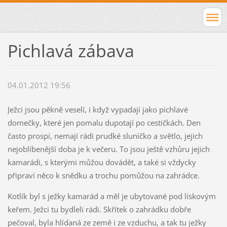
Pichlavá zábava
04.01.2012 19:56
Ježci jsou pěkně veselí, i když vypadají jako pichlavé
domečky, které jen pomalu dupotají po cestičkách. Den
často prospí, nemají rádi prudké sluníčko a světlo, jejich
nejoblíbenější doba je k večeru. To jsou ještě vzhůru jejich
kamarádi, s kterými můžou dovádět, a také si vždycky
připraví něco k snědku a trochu pomůžou na zahrádce.
Kotlík byl s ježky kamarád a měl je ubytované pod lískovým
keřem. Ježci tu bydleli rádi. Skřítek o zahrádku dobře
pečoval, byla hlídaná ze země i ze vzduchu, a tak tu ježky