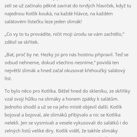
zelí se už začínalo pěkně zavírat do tvrdých hlaviček, když tu
najednou Kotlík kouká, na každé hlávce, na každém
salátovém lístečku leze jeden slimák!
„Co vy to tu provádíte, ničit moji úrodu se vám zachtělo,“
zděsil se skřítek.
„Bať, proč by ne. Hezky jsi pro nás hostinu připravil. Teď se
odsud nehneme, dokud všechno nesníme,“ povídá ten
největší slimák a hned začal okusovat křehoučký salátový
list.
To bylo něco pro Kotlíka. Běžel hned do skleníku, ze skříňky
vzal svoji hůlku na slimáky a honem zpátky k salátům.
Jednoho shodil a už se na jeho místě objevil další. Kotlík
bojoval a bojoval, ale slimáků přibývalo a nic se Kotlíka
nelekli. Jen se vysmívali a vesele vykusovali do salátků i do
zelných listů veliké díry. Kotlík viděl, že takhle slimáky