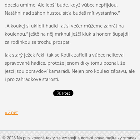
docela umíme. Ale lepší bude, když vůbec nepřijdou.
Natáhni nad záhon hustou síť a budeš mít vystaráno.“
„A koukej si uklidit hadici, ať si večer můžeme zahrát na
koulenou,“ ještě na něj mrknul ježčí kluk a honem šupajdil
za rodinkou se trochu prospat.
Jak starý ježek řekl, tak se Kotlík zařídil a vůbec nelitoval
spravované hadice, protože jenom díky tomu poznal, že
ježci jsou opravdoví kamarádi. Nejen pro koulecí zábavu, ale
i pro zahrádkové starosti.
« Zpět
© 2023 Na publikované texty se vztahují autorská práva majitelky stránek.