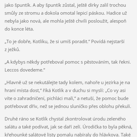
jako špuntík. A aby špuntík zůstal, ještě dírky zalil trochou
smůly ze stromu a dokola omotal lepicí páskou. Hadice už
nebyla jako nová, ale mohla ještě chvíli posloužit, alespoň
do konce léta.
„To je dobře, Kotlíku, že si umíš poradit.“ Povídá nejstarší
z ježků.
„A kdybys někdy potřeboval pomoc s pěstováním, tak řekni.
Leccos dovedeme.“
„Hlavně už se nekutálejte tady kolem, nahoře u jezírka je na
hraní místa dost,“ říká Kotlík a v duchu si myslí: „Co vy asi
víte o zahradničení, pichláci malí,“ a netuší, že pomoc bude
potřebovat dřív, než se jednou sluníčko přes oblohu překulí.
Druhé ráno se Kotlík chystal zkontrolovat úrodu zeleného
salátu a také podívat, jak se daří zelí. Úrodička to byla pěkná,
křehounké salátové listy pomalu nabíraly do hlávkova. Také