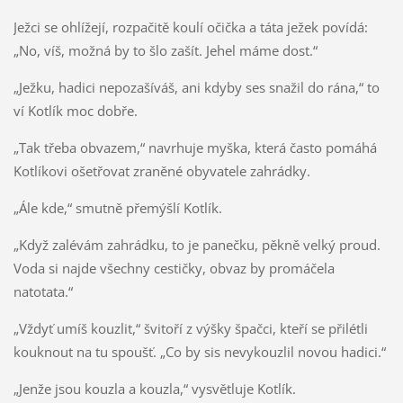
Ježci se ohlížejí, rozpačitě koulí očička a táta ježek povídá:
„No, víš, možná by to šlo zašít. Jehel máme dost.“
„Ježku, hadici nepozašíváš, ani kdyby ses snažil do rána,“ to
ví Kotlík moc dobře.
„Tak třeba obvazem,“ navrhuje myška, která často pomáhá
Kotlíkovi ošetřovat zraněné obyvatele zahrádky.
„Ále kde,“ smutně přemýšlí Kotlík.
„Když zalévám zahrádku, to je panečku, pěkně velký proud.
Voda si najde všechny cestičky, obvaz by promáčela
natotata.“
„Vždyť umíš kouzlit,“ švitoří z výšky špačci, kteří se přilétli
kouknout na tu spoušť. „Co by sis nevykouzlil novou hadici.“
„Jenže jsou kouzla a kouzla,“ vysvětluje Kotlík.