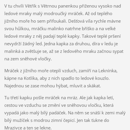
V tu chvíli Větřík s Větrnou panenkou přiženou vysoko nad
ledové mraky malý modroučký mráček. Až od teplého
jižního moře ho sem přifoukali. Dešťová víla rychle mávne
svou hůlkou, mráčku malinko natrhne bříško a na velké
ledové mraky z něj padají teplé kapky. Takové teplé pršení
nevydrží žádný led. Jedna kapka za druhou, díra v ledu je
malinká a zvětšuje se, až se z ledového mraku začnou sypat
na zem sněhové vločky.
Mráček z jižního moře oteplí vzduch, zamíří na Leknínka,
kápne na Kotlíka, aby z nich spadlo to ledové kouzlo.
Najednou se zase mohou hýbat, mluvit a skákat.
Tu třetí kapku pošle mráček na mráz. Ale jak kapka letí,
cestou ve vzduchu se změní ve sněhovou vločku, která
vypadá jako malý bílý padáček. Na něm se snáší k zemi malý
bílý mužíček s modrou zimní čepicí. Jen tak ťukne do
Mrazivce a ten se lekne.