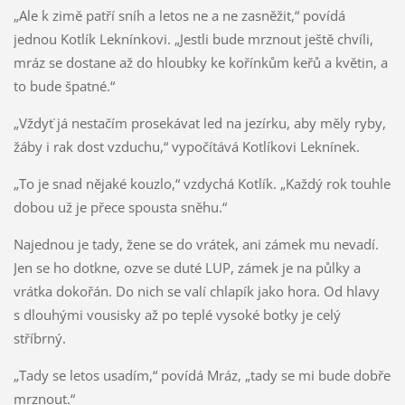
„Ale k zimě patří sníh a letos ne a ne zasněžit,“ povídá
jednou Kotlík Leknínkovi. „Jestli bude mrznout ještě chvíli,
mráz se dostane až do hloubky ke kořínkům keřů a květin, a
to bude špatné.“
„Vždyť já nestačím prosekávat led na jezírku, aby měly ryby,
žáby i rak dost vzduchu,“ vypočítává Kotlíkovi Leknínek.
„To je snad nějaké kouzlo,“ vzdychá Kotlík. „Každý rok touhle
dobou už je přece spousta sněhu.“
Najednou je tady, žene se do vrátek, ani zámek mu nevadí.
Jen se ho dotkne, ozve se duté LUP, zámek je na půlky a
vrátka dokořán. Do nich se valí chlapík jako hora. Od hlavy
s dlouhými vousisky až po teplé vysoké botky je celý
stříbrný.
„Tady se letos usadím,“ povídá Mráz, „tady se mi bude dobře
mrznout.“