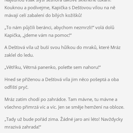
Kouknou a podívejme, Kapička s Dešťovou vílou na ně
mávají celí zabalení do bílých kožíšků!
„To nám půjčili beránci, abychom nezmrzli!“ volá dolů
Kapička, „jdeme vám na pomoc!“
A Dešťová víla už buší svou hůlkou do mraků, které Mráz
zaklel do ledu.
„Větříku, Větrná panenko, poleťte sem nahoru!“
Hned se přiženou a Dešťová víla jim něco pošeptá a oba
odfiští pryč.
Mráz zatím chodí po zahrádce. Tam mávne, tu mávne a
všechno přimrzá víc a víc. Jen se směje hemžení na obloze.
„Tady už bude pořád zima. Žádné jaro ani léto! Navždycky
mrazivá zahrada!“