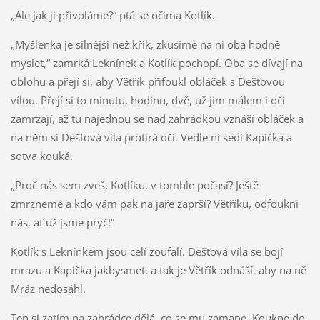
„Ale jak ji přivoláme?“ ptá se očima Kotlík.
„Myšlenka je silnější než křik, zkusíme na ni oba hodně
myslet,“ zamrká Leknínek a Kotlík pochopí. Oba se dívají na
oblohu a přejí si, aby Větřík přifoukl obláček s Dešťovou
vílou. Přejí si to minutu, hodinu, dvě, už jim málem i oči
zamrzají, až tu najednou se nad zahrádkou vznáší obláček a
na něm si Dešťová víla protírá oči. Vedle ní sedí Kapička a
sotva kouká.
„Proč nás sem zveš, Kotlíku, v tomhle počasí? Ještě
zmrzneme a kdo vám pak na jaře zaprší? Větříku, odfoukni
nás, ať už jsme pryč!“
Kotlík s Leknínkem jsou celí zoufalí. Dešťová víla se bojí
mrazu a Kapička jakbysmet, a tak je Větřík odnáší, aby na ně
Mráz nedosáhl.
Ten si zatím na zahrádce dělá, co se mu zamane. Koukne do