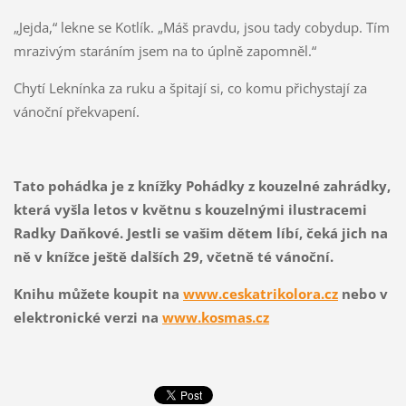
„Jejda,“ lekne se Kotlík. „Máš pravdu, jsou tady cobydup. Tím
mrazivým staráním jsem na to úplně zapomněl.“
Chytí Leknínka za ruku a špitají si, co komu přichystají za
vánoční překvapení.
Tato pohádka je z knížky Pohádky z kouzelné zahrádky,
která vyšla letos v květnu s kouzelnými ilustracemi
Radky Daňkové. Jestli se vašim dětem líbí, čeká jich na
ně v knížce ještě dalších 29, včetně té vánoční.
Knihu můžete koupit na
www.ceskatrikolora.cz
nebo v
elektronické verzi na
www.kosmas.cz