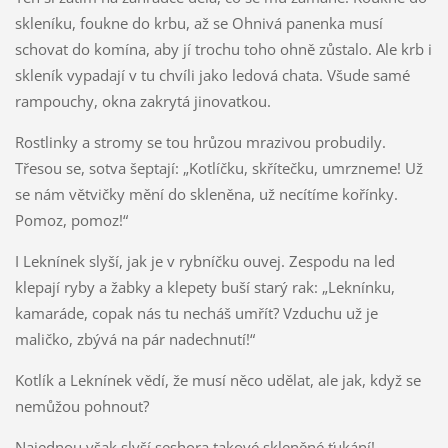
skleníku, foukne do krbu, až se Ohnivá panenka musí
schovat do komína, aby jí trochu toho ohně zůstalo. Ale krb i
skleník vypadají v tu chvíli jako ledová chata. Všude samé
rampouchy, okna zakrytá jinovatkou.
Rostlinky a stromy se tou hrůzou mrazivou probudily.
Třesou se, sotva šeptají: „Kotlíčku, skřítečku, umrzneme! Už
se nám větvičky mění do skleněna, už necítíme kořínky.
Pomoz, pomoz!“
I Leknínek slyší, jak je v rybníčku ouvej. Zespodu na led
klepají ryby a žabky a klepety buší starý rak: „Leknínku,
kamaráde, copak nás tu necháš umřít? Vzduchu už je
maličko, zbývá na pár nadechnutí!“
Kotlík a Leknínek vědí, že musí něco udělat, ale jak, když se
nemůžou pohnout?
Najednou však slyší seshora takové skleněné ťukání!