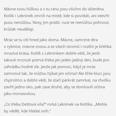
Mávne svou hůlkou a v tu ránu jsou všichni do skleněna.
Kotlík i Leknínek zmrzli na místě, kde si povídali, ani otevřít
pusu nemůžou. Nosy jim praští, ruce se nemůžou pohnout,
krůček neudělají.
Mráz se tu cítí hned jako doma. Mávne, zamrzne díra
v rybníce, mávne znovu a ze všech stromů i rostlin je křehká
mrazivá krása. Kotlík s Leknínkem dobře vědí, že jestli
takové mrznutí potrvá třeba jen jeden jediný den, bude pro
zahrádku hodně zle. Jenže jak pomoci, když je mráz
zamrznul tak, že můžou hýbat jen očima? Ale tihle kluci jsou
chytrolínci a dobře vědí, že stačí párkrát zamrkat, na chvilku
zavřít jedno oko, pak zase druhé, aby se domluvili očima
jako morseovkou.
„Co třeba Dešťová víla?“ mrká Leknínek na Kotlíka. „Mohla
by vědět, kde hledat sníh.“