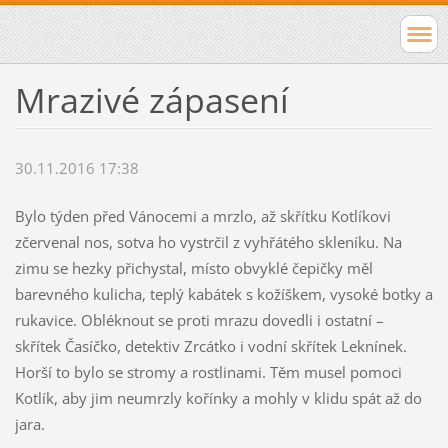
Mrazivé zápasení
30.11.2016 17:38
Bylo týden před Vánocemi a mrzlo, až skřítku Kotlíkovi
zčervenal nos, sotva ho vystrčil z vyhřátého skleníku. Na
zimu se hezky přichystal, místo obvyklé čepičky měl
barevného kulicha, teplý kabátek s kožíškem, vysoké botky a
rukavice. Obléknout se proti mrazu dovedli i ostatní –
skřítek Časíčko, detektiv Zrcátko i vodní skřítek Leknínek.
Horší to bylo se stromy a rostlinami. Těm musel pomoci
Kotlík, aby jim neumrzly kořínky a mohly v klidu spát až do
jara.