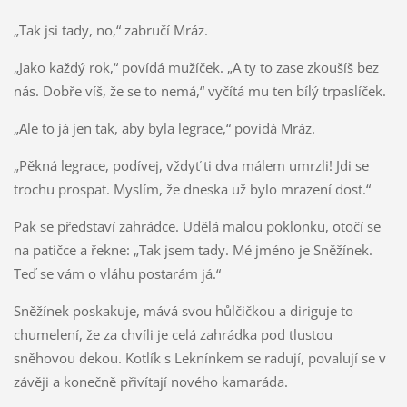
„Tak jsi tady, no,“ zabručí Mráz.
„Jako každý rok,“ povídá mužíček. „A ty to zase zkoušíš bez
nás. Dobře víš, že se to nemá,“ vyčítá mu ten bílý trpaslíček.
„Ale to já jen tak, aby byla legrace,“ povídá Mráz.
„Pěkná legrace, podívej, vždyť ti dva málem umrzli! Jdi se
trochu prospat. Myslím, že dneska už bylo mrazení dost.“
Pak se představí zahrádce. Udělá malou poklonku, otočí se
na patičce a řekne: „Tak jsem tady. Mé jméno je Sněžínek.
Teď se vám o vláhu postarám já.“
Sněžínek poskakuje, mává svou hůlčičkou a diriguje to
chumelení, že za chvíli je celá zahrádka pod tlustou
sněhovou dekou. Kotlík s Leknínkem se radují, povalují se v
závěji a konečně přivítají nového kamaráda.