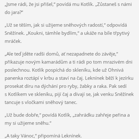
„Jsme rádi, že jsi přišel,“ povídá mu Kotlík. „Zůstaneš s námi
do jara?“
„Už se těším, jak si užijeme sněhových radostí,“ odpovídá
Sněžínek. „Koukni, támhle bydlím,“ a ukáže na bíle třpytivý
mráček.
„Ale teď jděte radši domů, ať nezapadnete do závěje,“
přikazuje novým kamarádům a ti rádi po tom mrazivém dni
poslechnou. Kotlík pospíchá do skleníku, kde už Ohnivá
panenka roztápí v krbu a staví na čaj. Leknínek běží k jezírku
prosekat díru na dýchání pro ryby, žabky a raka. Pak sedí
s Kotlíkem ve skleníku, pijí čaj a dívají se, jak venku Sněžínek
tancuje s vločkami sněhový tanec.
„Už bude dobře,“ povídá Kotlík, „zahrádku zahřeje peřina a
my si užijeme sněhu.“
„A taky Vánoc,“ připomíná Leknínek.