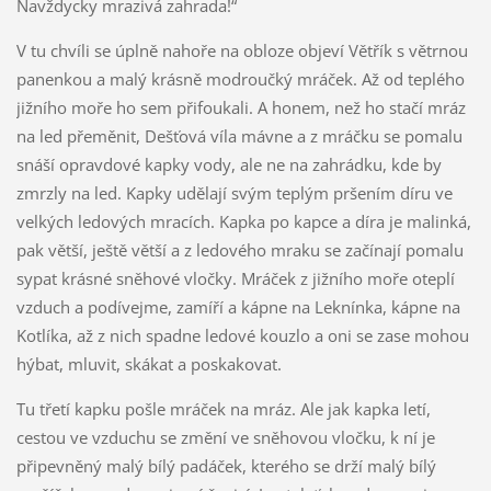
Navždycky mrazivá zahrada!“
V tu chvíli se úplně nahoře na obloze objeví Větřík s větrnou
panenkou a malý krásně modroučký mráček. Až od teplého
jižního moře ho sem přifoukali. A honem, než ho stačí mráz
na led přeměnit, Dešťová víla mávne a z mráčku se pomalu
snáší opravdové kapky vody, ale ne na zahrádku, kde by
zmrzly na led. Kapky udělají svým teplým pršením díru ve
velkých ledových mracích. Kapka po kapce a díra je malinká,
pak větší, ještě větší a z ledového mraku se začínají pomalu
sypat krásné sněhové vločky. Mráček z jižního moře oteplí
vzduch a podívejme, zamíří a kápne na Leknínka, kápne na
Kotlíka, až z nich spadne ledové kouzlo a oni se zase mohou
hýbat, mluvit, skákat a poskakovat.
Tu třetí kapku pošle mráček na mráz. Ale jak kapka letí,
cestou ve vzduchu se změní ve sněhovou vločku, k ní je
připevněný malý bílý padáček, kterého se drží malý bílý