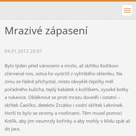
Mrazivé zápasení
04.01.2012 20:07
Bylo týden před vánocemi a mrzlo, až skřítku Kotlíkovi
zčervenal nos, sotva ho vystrčil z vyhřátého skleníku. Na
zimu se řádně přichystal, místo obvyklé čepičky měl
pořádného kulicha, teplý kabátek s kožíškem, vysoké botky
a rukavice. Obléknout se proti mrazu dovedli i ostatní –
skřítek Časíčko, detektiv Zrcátko i vodní skřítek Leknínek.
Horší to bylo se stromy a rostlinami. Těm musel pomoci
Kotlík, aby jim neumrzly kořínky a aby mohly v klidu spát až
do jara.