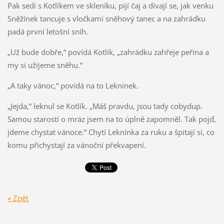
Pak sedí s Kotlíkem ve skleníku, pijí čaj a dívají se, jak venku
Sněžínek tancuje s vločkami sněhový tanec a na zahrádku
padá první letošní sníh.
„Už bude dobře,“ povídá Kotlík, „zahrádku zahřeje peřina a
my si užijeme sněhu.“
„A taky vánoc,“ povídá na to Leknínek.
„Jejda,“ leknul se Kotlík. „Máš pravdu, jsou tady cobydup.
Samou starostí o mráz jsem na to úplně zapomněl. Tak pojď,
jdeme chystat vánoce.“ Chytí Leknínka za ruku a špitají si, co
komu přichystají za vánoční překvapení.
« Zpět