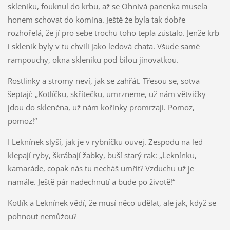
skleníku, fouknul do krbu, až se Ohnivá panenka musela
honem schovat do komína. Ještě že byla tak dobře
rozhořelá, že jí pro sebe trochu toho tepla zůstalo. Jenže krb
i skleník byly v tu chvíli jako ledová chata. Všude samé
rampouchy, okna skleníku pod bílou jinovatkou.
Rostlinky a stromy neví, jak se zahřát. Třesou se, sotva
šeptají: „Kotlíčku, skřítečku, umrzneme, už nám větvičky
jdou do skleněna, už nám kořínky promrzají. Pomoz,
pomoz!“
I Leknínek slyší, jak je v rybníčku ouvej. Zespodu na led
klepají ryby, škrábají žabky, buší starý rak: „Leknínku,
kamaráde, copak nás tu necháš umřít? Vzduchu už je
namále. Ještě pár nadechnutí a bude po životě!“
Kotlík a Leknínek vědí, že musí něco udělat, ale jak, když se
pohnout nemůžou?