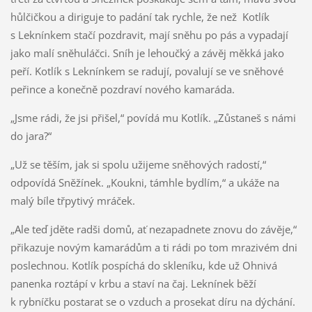
hůlčičkou a diriguje to padání tak rychle, že než Kotlík
s Leknínkem stačí pozdravit, mají sněhu po pás a vypadají
jako malí sněhuláčci. Sníh je lehoučký a závěj měkká jako
peří. Kotlík s Leknínkem se radují, povalují se ve sněhové
peřince a konečně pozdraví nového kamaráda.
„Jsme rádi, že jsi přišel,“ povídá mu Kotlík. „Zůstaneš s námi
do jara?“
„Už se těším, jak si spolu užijeme sněhových radostí,“
odpovídá Sněžínek. „Koukni, támhle bydlím,“ a ukáže na
malý bíle třpytivý mráček.
„Ale teď jděte radši domů, ať nezapadnete znovu do závěje,“
přikazuje novým kamarádům a ti rádi po tom mrazivém dni
poslechnou. Kotlík pospíchá do skleníku, kde už Ohnivá
panenka roztápí v krbu a staví na čaj. Leknínek běží
k rybníčku postarat se o vzduch a prosekat díru na dýchání.