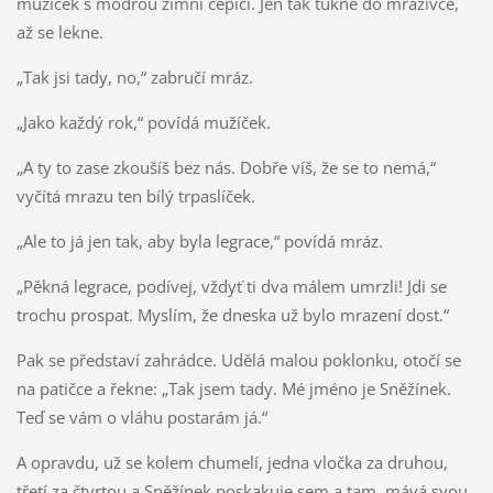
mužíček s modrou zimní čepicí. Jen tak ťukne do mrazivce,
až se lekne.
„Tak jsi tady, no,“ zabručí mráz.
„Jako každý rok,“ povídá mužíček.
„A ty to zase zkoušíš bez nás. Dobře víš, že se to nemá,“
vyčítá mrazu ten bílý trpaslíček.
„Ale to já jen tak, aby byla legrace,“ povídá mráz.
„Pěkná legrace, podívej, vždyť ti dva málem umrzli! Jdi se
trochu prospat. Myslím, že dneska už bylo mrazení dost.“
Pak se představí zahrádce. Udělá malou poklonku, otočí se
na patičce a řekne: „Tak jsem tady. Mé jméno je Sněžínek.
Teď se vám o vláhu postarám já.“
A opravdu, už se kolem chumelí, jedna vločka za druhou,
třetí za čtvrtou a Sněžínek poskakuje sem a tam, mává svou