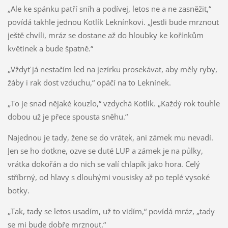
„Ale ke spánku patří sníh a podívej, letos ne a ne zasněžit,“
povídá takhle jednou Kotlík Leknínkovi. „Jestli bude mrznout
ještě chvíli, mráz se dostane až do hloubky ke kořínkům
květinek a bude špatně.“
„Vždyť já nestačím led na jezírku prosekávat, aby měly ryby,
žáby i rak dost vzduchu,“ opáčí na to Leknínek.
„To je snad nějaké kouzlo,“ vzdychá Kotlík. „Každý rok touhle
dobou už je přece spousta sněhu.“
Najednou je tady, žene se do vrátek, ani zámek mu nevadí.
Jen se ho dotkne, ozve se duté LUP a zámek je na půlky,
vrátka dokořán a do nich se valí chlapík jako hora. Celý
stříbrný, od hlavy s dlouhými vousisky až po teplé vysoké
botky.
„Tak, tady se letos usadím, už to vidím,“ povídá mráz, „tady
se mi bude dobře mrznout.“