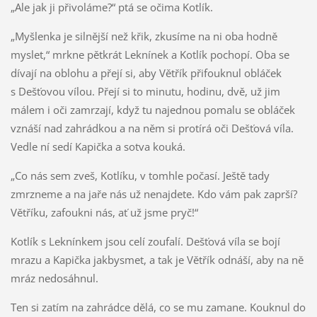
„Ale jak ji přivoláme?“ ptá se očima Kotlík.
„Myšlenka je silnější než křik, zkusíme na ni oba hodně
myslet,“ mrkne pětkrát Leknínek a Kotlík pochopí. Oba se
dívají na oblohu a přejí si, aby Větřík přifouknul obláček
s Dešťovou vílou. Přejí si to minutu, hodinu, dvě, už jim
málem i oči zamrzají, když tu najednou pomalu se obláček
vznáší nad zahrádkou a na něm si protírá oči Dešťová víla.
Vedle ní sedí Kapička a sotva kouká.
„Co nás sem zveš, Kotlíku, v tomhle počasí. Ještě tady
zmrzneme a na jaře nás už nenajdete. Kdo vám pak zaprší?
Větříku, zafoukni nás, ať už jsme pryč!“
Kotlík s Leknínkem jsou celí zoufalí. Dešťová víla se bojí
mrazu a Kapička jakbysmet, a tak je Větřík odnáší, aby na ně
mráz nedosáhnul.
Ten si zatím na zahrádce dělá, co se mu zamane. Kouknul do