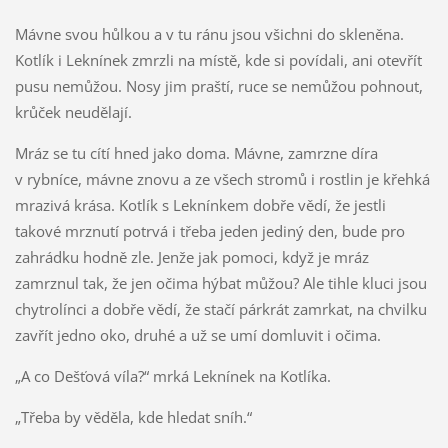
Mávne svou hůlkou a v tu ránu jsou všichni do skleněna.
Kotlík i Leknínek zmrzli na místě, kde si povídali, ani otevřít
pusu nemůžou. Nosy jim praští, ruce se nemůžou pohnout,
krůček neudělají.
Mráz se tu cítí hned jako doma. Mávne, zamrzne díra
v rybníce, mávne znovu a ze všech stromů i rostlin je křehká
mrazivá krása. Kotlík s Leknínkem dobře vědí, že jestli
takové mrznutí potrvá i třeba jeden jediný den, bude pro
zahrádku hodně zle. Jenže jak pomoci, když je mráz
zamrznul tak, že jen očima hýbat můžou? Ale tihle kluci jsou
chytrolínci a dobře vědí, že stačí párkrát zamrkat, na chvilku
zavřít jedno oko, druhé a už se umí domluvit i očima.
„A co Dešťová víla?“ mrká Leknínek na Kotlíka.
„Třeba by věděla, kde hledat sníh.“