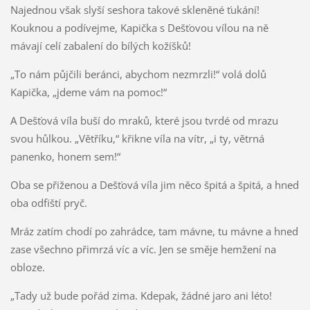
Najednou však slyší seshora takové skleněné ťukání!
Kouknou a podívejme, Kapička s Dešťovou vílou na ně
mávají celí zabalení do bílých kožíšků!
„To nám půjčili beránci, abychom nezmrzli!“ volá dolů
Kapička, „jdeme vám na pomoc!“
A Dešťová víla buší do mraků, které jsou tvrdé od mrazu
svou hůlkou. „Větříku,“ křikne víla na vítr, „i ty, větrná
panenko, honem sem!“
Oba se přiženou a Dešťová víla jim něco špitá a špitá, a hned
oba odfiští pryč.
Mráz zatím chodí po zahrádce, tam mávne, tu mávne a hned
zase všechno přimrzá víc a víc. Jen se směje hemžení na
obloze.
„Tady už bude pořád zima. Kdepak, žádné jaro ani léto!