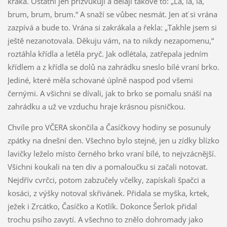
kráká. Ostatní jen přizvukují a dělají takové to: „La, la, la,
brum, brum, brum.“ A snaží se vůbec nesmát. Jen ať si vrána
zazpívá a bude to. Vrána si zakrákala a řekla: „Takhle jsem si
ještě nezanotovala. Děkuju vám, na to nikdy nezapomenu,“
roztáhla křídla a letěla pryč. Jak odlétala, zatřepala jedním
křídlem a z křídla se dolů na zahrádku sneslo bílé vraní brko.
Jediné, které měla schované úplně naspod pod všemi
černými. A všichni se dívali, jak to brko se pomalu snáší na
zahrádku a už ve vzduchu hraje krásnou písničkou.
Chvíle pro VČERA skončila a Časíčkovy hodiny se posunuly
zpátky na dnešní den. Všechno bylo stejné, jen u zídky blízko
lavičky leželo místo černého brko vraní bílé, to nejvzácnější.
Všichni koukali na ten div a pomaloučku si začali notovat.
Nejdřív cvrčci, potom zabzučely včelky, zapískali špačci a
kosáci, z výšky notoval skřivánek. Přidala se myška, krtek,
ježek i Zrcátko, Časíčko a Kotlík. Dokonce Šerlok přidal
trochu psího zavytí. A všechno to znělo dohromady jako