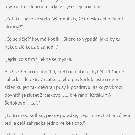
myšku do skleníku a tady je slyšet její povídání.
„Kotlíku, něco se stalo. Všimnul sis, že dneska ani nešumí
stromy?“
„Co se děje?“ koumá Kotlík. „Skoro to vypadá, jako by tu
někdo zlé kouzlo zahodil.“
„Jejda, co s tím?“ lekne se myška.
A už se ženou do dveří ti, kteří nemohou chybět při žádné
záhadě - detektiv Zrcátko a jeho pes Šerlok ještě u dveří
skleníku jen tak otevírají pusy k pozdravu, až když vkročí
dovnitř, je slyšet Zrcátkovo: „….bré ráno, Kotlíku.“ A
Šerlokovo: „…af.“
„To tu máš, Kotlíku, pěkné pořádky, nejdřív se ztratila vůně a
teď je celá zahrádka jedno velké ticho.“