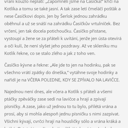
vraní kouzlo neplatí: „Zapomněli jsme na Časíčka!“ křičí na
Kotlíka a tomu se také jasní. A tak zase letí čmeláčí pošťák a
nese Časíčkovi dopis. Jen by Šerlok jednou zahrádku
oběhnul a už se snáší na zahrádku Časíčkův vrtulníček. Bez
vrčení, jen tak docela potichoučku. Časíčko přistane,
vystoupí a žene se za přáteli k uvítání, jenže jen ústa otevírá
a oči kulí, že není slyšet jeho pozdravy. Až ve skleníku mu
Kotlík řekne, co se stalo zlého a jak z toho ven.
Časíčko kývne a řekne: „Ale jde to jen na hodinku, pak se
všechno vrátí zpátky do dneška,“ vytáhne svoje hodinky a
nařídí je na VČERA POLEDNE, KDY SE ZPÍVALO NA LAVIČCE.
Najednou není dnes, ale včera a Kotlík s přáteli a všemi
ptáčky zpěváčky zase sedí na lavičce a hrají a zpívají
písničky. A zase, jako už jednou to tu bylo, přilétá vrána a
prosí, aby si mohla alespoň jednu písničku s nimi zazpívat.
Všichni kývají, cvrčci hrají na housličky sólo a vrána kráká a