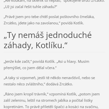
„Ale koukám, na skleník to neplatí,“ spokojeně bručí Zrcátko.
„Už jsi začal řešit tuhle záhadu?“
„Právě jsem pro tebe chtěl poslat poštovního čmeláka,
Zrcátko, jdete jako na zavolanou,“ povídá Kotlík.
„Ty nemáš jednoduché
záhady, Kotlíku.“
„Jenže kde začít,“ povídá Kotlík. „Asi u hlavy. Musím
přemýšlet, co jsem dělal včera.“
„A taky si vzpomeň, jestli tě někdo nenavštívil, nebo se
nestalo něco zvláštního,“ dodává Zrcátko.
„Ráno jsem kropil trávník,“ vzpomíná Kotlík, „potom jsem
zalil zeleninu, leštil na stromech jablka a počítal lístky
kopretinám. To právě přiletěli špačci a kosáci na svačinu,