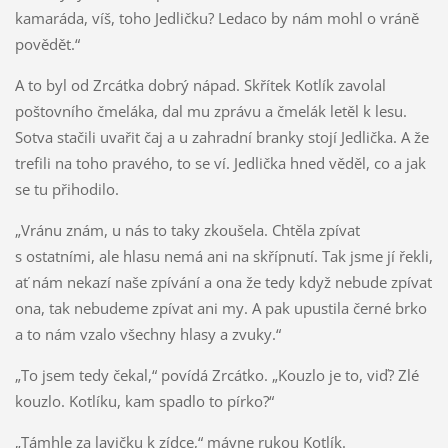
kamaráda, víš, toho Jedličku? Ledaco by nám mohl o vráně
povědět.“
A to byl od Zrcátka dobrý nápad. Skřítek Kotlík zavolal
poštovního čmeláka, dal mu zprávu a čmelák letěl k lesu.
Sotva stačili uvařit čaj a u zahradní branky stojí Jedlička. A že
trefili na toho pravého, to se ví. Jedlička hned věděl, co a jak
se tu přihodilo.
„Vránu znám, u nás to taky zkoušela. Chtěla zpívat
s ostatními, ale hlasu nemá ani na skřípnutí. Tak jsme jí řekli,
ať nám nekazí naše zpívání a ona že tedy když nebude zpívat
ona, tak nebudeme zpívat ani my. A pak upustila černé brko
a to nám vzalo všechny hlasy a zvuky.“
„To jsem tedy čekal,“ povídá Zrcátko. „Kouzlo je to, viď? Zlé
kouzlo. Kotlíku, kam spadlo to pírko?“
„Támhle za lavičku k zídce,“ mávne rukou Kotlík.