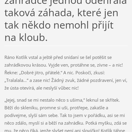
zahrádce jednou odehrála
taková záhada, které jen
tak někdo nemohl přijít
na kloub.
Ráno Kotlík vstal a ještě před snídaní se šel potěšit se
zahrádkovou krásou. Vyjde ven, protáhne se, zívne – a nic!
Řekne: „Dobré jitro, přátelé.“ A nic. Poskočí, zkusí:
„Tralalala…“ a zase nic! Žádný zvuk, žádné pozdravení, jen ví,
že ústa otevírá, ale neslyší vůbec nic!
„Jejej, snad se mi nestalo něco s ušima,“ leknul se skřítek.
Běží do skleníku, promne si uši, protřepe, zakašle a
podívejme, slyší sám sebe. Tak to jsem v pořádku, asi se mi
něco zdálo, myslí si a běží na zahrádku. Potká myšku, zdá se
mu, že něco říká, jenže slyšet není ani slovíčko! Kotlík táhne