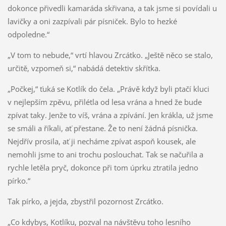
dokonce přivedli kamaráda skřivana, a tak jsme si povídali u
lavičky a oni zazpívali pár písniček. Bylo to hezké
odpoledne.“
„V tom to nebude,“ vrtí hlavou Zrcátko. „Ještě něco se stalo,
určitě, vzpomeň si,“ nabádá detektiv skřítka.
„Počkej,“ ťuká se Kotlík do čela. „Právě když byli ptačí kluci
v nejlepším zpěvu, přilétla od lesa vrána a hned že bude
zpívat taky. Jenže to víš, vrána a zpívání. Jen krákla, už jsme
se smáli a říkali, ať přestane. Že to není žádná písnička.
Nejdřív prosila, ať ji necháme zpívat aspoň kousek, ale
nemohli jsme to ani trochu poslouchat. Tak se načuřila a
rychle letěla pryč, dokonce při tom úprku ztratila jedno
pírko.“
Tak pírko, a jejda, zbystřil pozornost Zrcátko.
„Co kdybys, Kotlíku, pozval na návštěvu toho lesního