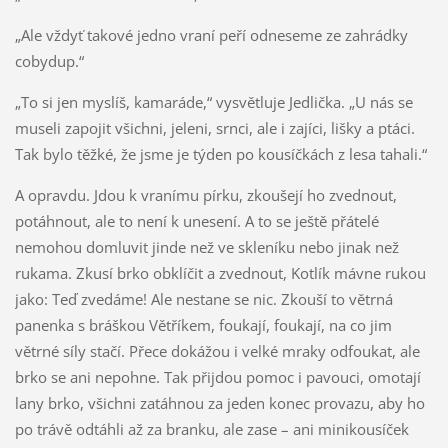
„Ale vždyť takové jedno vraní peří odneseme ze zahrádky
cobydup.“
„To si jen myslíš, kamaráde,“ vysvětluje Jedlička. „U nás se
museli zapojit všichni, jeleni, srnci, ale i zajíci, lišky a ptáci.
Tak bylo těžké, že jsme je týden po kousíčkách z lesa tahali.“
A opravdu. Jdou k vranímu pírku, zkoušejí ho zvednout,
potáhnout, ale to není k unesení. A to se ještě přátelé
nemohou domluvit jinde než ve skleníku nebo jinak než
rukama. Zkusí brko obklíčit a zvednout, Kotlík mávne rukou
jako: Teď zvedáme! Ale nestane se nic. Zkouší to větrná
panenka s bráškou Větříkem, foukají, foukají, na co jim
větrné síly stačí. Přece dokážou i velké mraky odfoukat, ale
brko se ani nepohne. Tak přijdou pomoc i pavouci, omotají
lany brko, všichni zatáhnou za jeden konec provazu, aby ho
po trávě odtáhli až za branku, ale zase – ani minikousíček