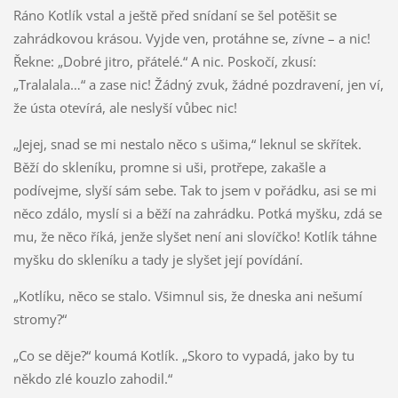
Ráno Kotlík vstal a ještě před snídaní se šel potěšit se
zahrádkovou krásou. Vyjde ven, protáhne se, zívne – a nic!
Řekne: „Dobré jitro, přátelé.“ A nic. Poskočí, zkusí:
„Tralalala…“ a zase nic! Žádný zvuk, žádné pozdravení, jen ví,
že ústa otevírá, ale neslyší vůbec nic!
„Jejej, snad se mi nestalo něco s ušima,“ leknul se skřítek.
Běží do skleníku, promne si uši, protřepe, zakašle a
podívejme, slyší sám sebe. Tak to jsem v pořádku, asi se mi
něco zdálo, myslí si a běží na zahrádku. Potká myšku, zdá se
mu, že něco říká, jenže slyšet není ani slovíčko! Kotlík táhne
myšku do skleníku a tady je slyšet její povídání.
„Kotlíku, něco se stalo. Všimnul sis, že dneska ani nešumí
stromy?“
„Co se děje?“ koumá Kotlík. „Skoro to vypadá, jako by tu
někdo zlé kouzlo zahodil.“