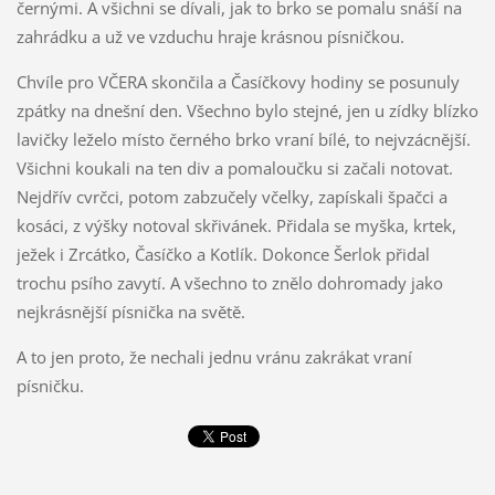
černými. A všichni se dívali, jak to brko se pomalu snáší na
zahrádku a už ve vzduchu hraje krásnou písničkou.
Chvíle pro VČERA skončila a Časíčkovy hodiny se posunuly
zpátky na dnešní den. Všechno bylo stejné, jen u zídky blízko
lavičky leželo místo černého brko vraní bílé, to nejvzácnější.
Všichni koukali na ten div a pomaloučku si začali notovat.
Nejdřív cvrčci, potom zabzučely včelky, zapískali špačci a
kosáci, z výšky notoval skřivánek. Přidala se myška, krtek,
ježek i Zrcátko, Časíčko a Kotlík. Dokonce Šerlok přidal
trochu psího zavytí. A všechno to znělo dohromady jako
nejkrásnější písnička na světě.
A to jen proto, že nechali jednu vránu zakrákat vraní
písničku.