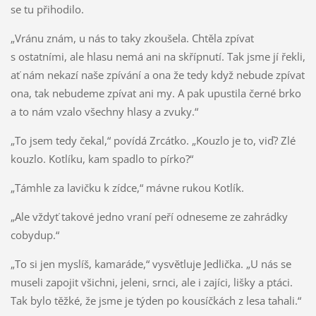
se tu přihodilo.
„Vránu znám, u nás to taky zkoušela. Chtěla zpívat
s ostatními, ale hlasu nemá ani na skřípnutí. Tak jsme jí řekli,
ať nám nekazí naše zpívání a ona že tedy když nebude zpívat
ona, tak nebudeme zpívat ani my. A pak upustila černé brko
a to nám vzalo všechny hlasy a zvuky.“
„To jsem tedy čekal,“ povídá Zrcátko. „Kouzlo je to, viď? Zlé
kouzlo. Kotlíku, kam spadlo to pírko?“
„Támhle za lavičku k zídce,“ mávne rukou Kotlík.
„Ale vždyť takové jedno vraní peří odneseme ze zahrádky
cobydup.“
„To si jen myslíš, kamaráde,“ vysvětluje Jedlička. „U nás se
museli zapojit všichni, jeleni, srnci, ale i zajíci, lišky a ptáci.
Tak bylo těžké, že jsme je týden po kousíčkách z lesa tahali.“