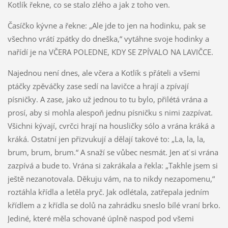
Kotlík řekne, co se stalo zlého a jak z toho ven.
Časíčko kývne a řekne: „Ale jde to jen na hodinku, pak se
všechno vrátí zpátky do dneška,“ vytáhne svoje hodinky a
nařídí je na VČERA POLEDNE, KDY SE ZPÍVALO NA LAVIČCE.
Najednou není dnes, ale včera a Kotlík s přáteli a všemi
ptáčky zpěváčky zase sedí na lavičce a hrají a zpívají
písničky. A zase, jako už jednou to tu bylo, přilétá vrána a
prosí, aby si mohla alespoň jednu písničku s nimi zazpívat.
Všichni kývají, cvrčci hrají na housličky sólo a vrána kráká a
kráká. Ostatní jen přizvukují a dělají takové to: „La, la, la,
brum, brum, brum.“ A snaží se vůbec nesmát. Jen ať si vrána
zazpívá a bude to. Vrána si zakrákala a řekla: „Takhle jsem si
ještě nezanotovala. Děkuju vám, na to nikdy nezapomenu,“
roztáhla křídla a letěla pryč. Jak odlétala, zatřepala jedním
křídlem a z křídla se dolů na zahrádku sneslo bílé vraní brko.
Jediné, které měla schované úplně naspod pod všemi