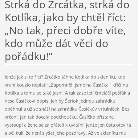
Strká do Zrcátka, strká do
Kotlíka, jako by chtěl říct:
„No tak, přeci dobře víte,
kdo může dát věci do
pořádku!“
Jenže jak si to říct? Zrcátko táhne Kotlíka do skleníku, kde
vraní kouzlo neplatí: „Zapomněli jsme na Časíčka!“ křičí na
Kotlíka a tomu se také jasní. A tak zase letí čmeláčí pošťák a
nese Časíčkovi dopis. Jen by Šerlok jednou zahrádku
oběhnul a už se snáší na zahrádku Časíčkův vrtulníček. Bez
vrčení, jen tak docela potichoučku. Časíčko přistane,
vystoupí a žene se za přáteli k uvítání, jenže jen ústa otevírá
a oči kulí, že není slyšet jeho pozdravy. Až ve skleníku mu