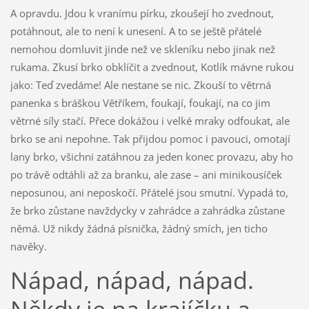
A opravdu. Jdou k vranímu pírku, zkoušejí ho zvednout,
potáhnout, ale to není k unesení. A to se ještě přátelé
nemohou domluvit jinde než ve skleníku nebo jinak než
rukama. Zkusí brko obklíčit a zvednout, Kotlík mávne rukou
jako: Teď zvedáme! Ale nestane se nic. Zkouší to větrná
panenka s bráškou Větříkem, foukají, foukají, na co jim
větrné síly stačí. Přece dokážou i velké mraky odfoukat, ale
brko se ani nepohne. Tak přijdou pomoc i pavouci, omotají
lany brko, všichni zatáhnou za jeden konec provazu, aby ho
po trávě odtáhli až za branku, ale zase – ani minikousíček
neposunou, ani neposkočí. Přátelé jsou smutní. Vypadá to,
že brko zůstane navždycky v zahrádce a zahrádka zůstane
němá. Už nikdy žádná písnička, žádný smích, jen ticho
navěky.
Nápad, nápad, nápad.
Někdy je na krajíčku a