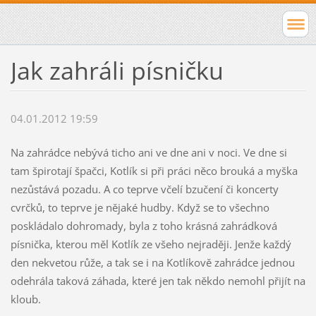
Jak zahráli písničku
04.01.2012 19:59
Na zahrádce nebývá ticho ani ve dne ani v noci. Ve dne si
tam špirotají špačci, Kotlík si při práci něco brouká a myška
nezůstává pozadu. A co teprve včelí bzučení či koncerty
cvrčků, to teprve je nějaké hudby. Když se to všechno
poskládalo dohromady, byla z toho krásná zahrádková
písnička, kterou měl Kotlík ze všeho nejraději. Jenže každý
den nekvetou růže, a tak se i na Kotlíkově zahrádce jednou
odehrála taková záhada, které jen tak někdo nemohl přijít na
kloub.