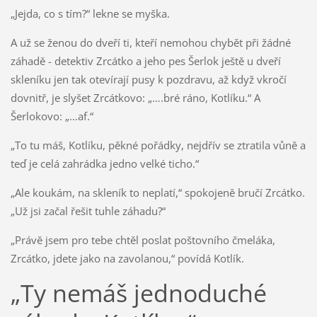
„Jejda, co s tím?“ lekne se myška.
A už se ženou do dveří ti, kteří nemohou chybět při žádné
záhadě - detektiv Zrcátko a jeho pes Šerlok ještě u dveří
skleníku jen tak otevírají pusy k pozdravu, až když vkročí
dovnitř, je slyšet Zrcátkovo: „….bré ráno, Kotlíku.“ A
Šerlokovo: „…af.“
„To tu máš, Kotlíku, pěkné pořádky, nejdřív se ztratila vůně a
teď je celá zahrádka jedno velké ticho.“
„Ale koukám, na skleník to neplatí,“ spokojeně bručí Zrcátko.
„Už jsi začal řešit tuhle záhadu?“
„Právě jsem pro tebe chtěl poslat poštovního čmeláka,
Zrcátko, jdete jako na zavolanou,“ povídá Kotlík.
„Ty nemáš jednoduché