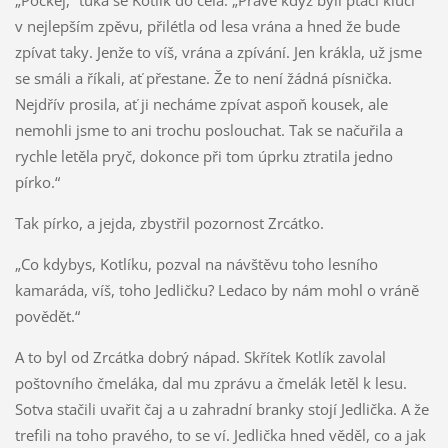
v nejlepším zpěvu, přilétla od lesa vrána a hned že bude
zpívat taky. Jenže to víš, vrána a zpívání. Jen krákla, už jsme
se smáli a říkali, ať přestane. Že to není žádná písnička.
Nejdřív prosila, ať ji necháme zpívat aspoň kousek, ale
nemohli jsme to ani trochu poslouchat. Tak se načuřila a
rychle letěla pryč, dokonce při tom úprku ztratila jedno
pírko.“
Tak pírko, a jejda, zbystřil pozornost Zrcátko.
„Co kdybys, Kotlíku, pozval na návštěvu toho lesního
kamaráda, víš, toho Jedličku? Ledaco by nám mohl o vráně
povědět.“
A to byl od Zrcátka dobrý nápad. Skřítek Kotlík zavolal
poštovního čmeláka, dal mu zprávu a čmelák letěl k lesu.
Sotva stačili uvařit čaj a u zahradní branky stojí Jedlička. A že
trefili na toho pravého, to se ví. Jedlička hned věděl, co a jak