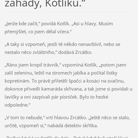
záhady, Kotlíku.“
„Jenže kde začít,“ povídá Kotlík. „Asi u hlavy. Musím
přemýšlet, co jsem dělal včera.“
„A taky si vzpomeň, jestli tě někdo nenavštívil, nebo se
nestalo něco zvláštního,“ dodává Zrcátko.
„Ráno jsem kropil trávník,“ vzpomíná Kotlík, „potom jsem
zalil zeleninu, leštil na stromech jablka a počítal lístky
kopretinám. To právě přiletěli špačci a kosáci na svačinu,
dokonce přivedli kamaráda skřivana, a tak jsme si povídali u
lavičky a oni zazpívali pár písniček. Bylo to hezké
odpoledne.“
„V tom to nebude,“ vrtí hlavou Zrcátko. „Ještě něco se stalo,
určitě, vzpomeň si,“ nabádá detektiv skřítka.
„Počkej,“ ťuká se Kotlík do čela. „Právě když byli ptačí kluci