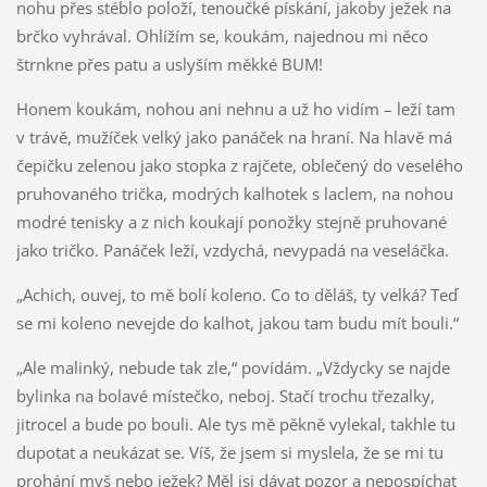
nohu přes stéblo položí, tenoučké pískání, jakoby ježek na
brčko vyhrával. Ohlížím se, koukám, najednou mi něco
štrnkne přes patu a uslyším měkké BUM!
Honem koukám, nohou ani nehnu a už ho vidím – leží tam
v trávě, mužíček velký jako panáček na hraní. Na hlavě má
čepičku zelenou jako stopka z rajčete, oblečený do veselého
pruhovaného trička, modrých kalhotek s laclem, na nohou
modré tenisky a z nich koukají ponožky stejně pruhované
jako tričko. Panáček leží, vzdychá, nevypadá na veseláčka.
„Achich, ouvej, to mě bolí koleno. Co to děláš, ty velká? Teď
se mi koleno nevejde do kalhot, jakou tam budu mít bouli.“
„Ale malinký, nebude tak zle,“ povídám. „Vždycky se najde
bylinka na bolavé místečko, neboj. Stačí trochu třezalky,
jitrocel a bude po bouli. Ale tys mě pěkně vylekal, takhle tu
dupotat a neukázat se. Víš, že jsem si myslela, že se mi tu
prohání myš nebo ježek? Měl jsi dávat pozor a nepospíchat