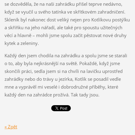
se dozvěděla, že na naši zahrádku přišel teprve nedávno,
když se vyučil u svého tatínka ve skřítkovém zahradničení.
Skleník byl nakonec dost veliký nejen pro Kotlíkovu postýlku
a skříňku na jeho nářadí, ale také pro spoustu užitečných
věcí a hlavně – mohli jsme spolu začít pěstovat nové druhy
kytek a zeleniny.
Každý den jsem chodila na zahrádku a spolu jsme se starali
o to, aby byla nejkrásnější na světě. Pokaždé, když jsme
skončili práci, sedla jsem si na chvíli na lavičku uprostřed
zahrádky nebo do trávy u jezírka, Kotlík se posadil vedle
mne a vyprávěl mi veselé i dobrodružné příběhy, které
každý den na zahrádce prožívá. Tak tady jsou.
« Zpět