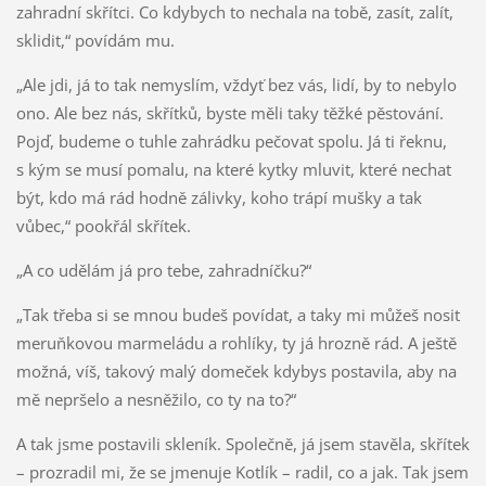
zahradní skřítci. Co kdybych to nechala na tobě, zasít, zalít,
sklidit,“ povídám mu.
„Ale jdi, já to tak nemyslím, vždyť bez vás, lidí, by to nebylo
ono. Ale bez nás, skřítků, byste měli taky těžké pěstování.
Pojď, budeme o tuhle zahrádku pečovat spolu. Já ti řeknu,
s kým se musí pomalu, na které kytky mluvit, které nechat
být, kdo má rád hodně zálivky, koho trápí mušky a tak
vůbec,“ pookřál skřítek.
„A co udělám já pro tebe, zahradníčku?“
„Tak třeba si se mnou budeš povídat, a taky mi můžeš nosit
meruňkovou marmeládu a rohlíky, ty já hrozně rád. A ještě
možná, víš, takový malý domeček kdybys postavila, aby na
mě nepršelo a nesněžilo, co ty na to?“
A tak jsme postavili skleník. Společně, já jsem stavěla, skřítek
– prozradil mi, že se jmenuje Kotlík – radil, co a jak. Tak jsem