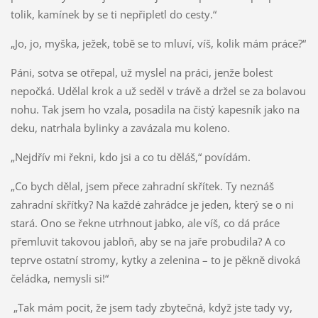
tolik, kamínek by se ti nepřipletl do cesty.“
„Jo, jo, myška, ježek, tobě se to mluví, víš, kolik mám práce?“
Páni, sotva se otřepal, už myslel na práci, jenže bolest
nepočká. Udělal krok a už seděl v trávě a držel se za bolavou
nohu. Tak jsem ho vzala, posadila na čistý kapesník jako na
deku, natrhala bylinky a zavázala mu koleno.
„Nejdřív mi řekni, kdo jsi a co tu děláš,“ povídám.
„Co bych dělal, jsem přece zahradní skřítek. Ty neznáš
zahradní skřítky? Na každé zahrádce je jeden, který se o ni
stará. Ono se řekne utrhnout jabko, ale víš, co dá práce
přemluvit takovou jabloň, aby se na jaře probudila? A co
teprve ostatní stromy, kytky a zelenina – to je pěkně divoká
čeládka, nemysli si!“
„Tak mám pocit, že jsem tady zbytečná, když jste tady vy,