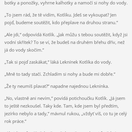
botky a ponožky, vyhrne kalhotky a namočí si nohy do vody.
„To jsem rád, že tě vidím, Kotlíku. Jdeš se vykoupat? Jen
pojď, budeme soutěžit, kdo přeplave na druhou stranu.“
„Ale jdi,“ odpovídá Kotlík. „Jak můžu s tebou soutěžit, když jsi
vodní skřítek? To se ví, že budeš na druhém břehu dřív, než
já do vody skočím.“
„Tak si pojď zaskákat,“ láká Leknínek Kotlíka do vody.
„Mně to tady stačí. Zchladím si nohy a bude mi dobře.“
„Že ty neumíš plavat?“ napadne najednou Leknínka.
„No, vlastně ani nevím,“ povídá potichoučku Kotlík. „Já jsem
to ještě nezkoušel. Taky kde. Tam, kde jsem byl předtím,
jezírko nebylo a tady,“ mávnul rukou, „vždyť víš, co tu je celý
rok práce.“