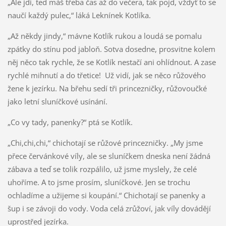
„Ale jdi, teď máš třeba čas až do večera, tak pojď, vždyť to se
naučí každý pulec,“ láká Leknínek Kotlíka.
„Až někdy jindy,“ mávne Kotlík rukou a loudá se pomalu
zpátky do stínu pod jabloň. Sotva dosedne, prosvitne kolem
něj něco tak rychle, že se Kotlík nestačí ani ohlídnout. A zase
rychlé mihnutí a do třetice! Už vidí, jak se něco růžového
žene k jezírku. Na břehu sedí tři princezničky, růžovoučké
jako letní sluníčkové usínání.
„Co vy tady, panenky?“ ptá se Kotlík.
„Chi,chi,chi,“ chichotají se růžové princezničky. „My jsme
přece červánkové víly, ale se sluníčkem dneska není žádná
zábava a teď se tolik rozpálilo, už jsme myslely, že celé
uhoříme. A to jsme prosím, sluníčkové. Jen se trochu
ochladíme a užijeme si koupání.“ Chichotají se panenky a
šup i se závoji do vody. Voda celá zrůžoví, jak víly dovádějí
uprostřed jezírka.