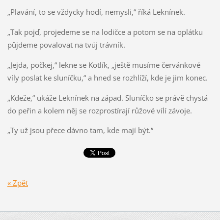
„Plavání, to se vždycky hodí, nemysli,“ říká Leknínek.
„Tak pojď, projedeme se na lodičce a potom se na oplátku
půjdeme povalovat na tvůj trávník.
„Jejda, počkej,“ lekne se Kotlík, „ještě musíme červánkové
víly poslat ke sluníčku,“ a hned se rozhlíží, kde je jim konec.
„Kdeže,“ ukáže Leknínek na západ. Sluníčko se právě chystá
do peřin a kolem něj se rozprostírají růžové vílí závoje.
„Ty už jsou přece dávno tam, kde mají být.“
« Zpět