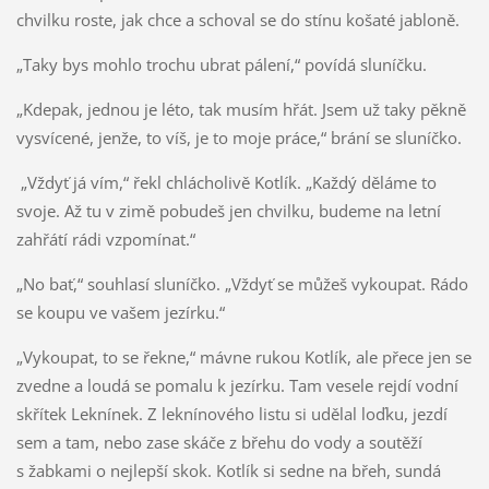
chvilku roste, jak chce a schoval se do stínu košaté jabloně.
„Taky bys mohlo trochu ubrat pálení,“ povídá sluníčku.
„Kdepak, jednou je léto, tak musím hřát. Jsem už taky pěkně
vysvícené, jenže, to víš, je to moje práce,“ brání se sluníčko.
„Vždyť já vím,“ řekl chlácholivě Kotlík. „Každý děláme to
svoje. Až tu v zimě pobudeš jen chvilku, budeme na letní
zahřátí rádi vzpomínat.“
„No bať,“ souhlasí sluníčko. „Vždyť se můžeš vykoupat. Rádo
se koupu ve vašem jezírku.“
„Vykoupat, to se řekne,“ mávne rukou Kotlík, ale přece jen se
zvedne a loudá se pomalu k jezírku. Tam vesele rejdí vodní
skřítek Leknínek. Z leknínového listu si udělal loďku, jezdí
sem a tam, nebo zase skáče z břehu do vody a soutěží
s žabkami o nejlepší skok. Kotlík si sedne na břeh, sundá