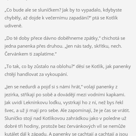
„Co bude ale se sluníčkem? Jak by to vypadalo, kdybyste
chyběly, až dojde k večernímu zapadání?“ ptá se Kotlík
udiveně.
„Do té doby přece dávno doběhneme zpátky,“ chichotá se
jedna panenka přes druhou. „Jen nás tady, skřítku, nech.
Červánkem ti zaplatíme.“
„To tak, co by zůstalo na oblohu?“ děsí se Kotlík, jak panenky
chtějí handlovat za vykoupání.
„Jen se nedurdi a pojď si s námi hrát,“ volají panenky z
jezírka, stříkají po sobě a dovádějí mezi vodními kapkami.
Jak uvidí Leknínkovu loďku, vystrkají ho z ní, než bys řekl
švec, a už ji mají pro sebe. Ale zapomínají, že je čas se vrátit.
Sluníčko stojí nad Kotlíkovou zahrádkou jako v poledne už
dobré tři hodiny, protože bez červánkových víl se nemůže
kutálet dál k západu. A panenky se cachtají a cachtají a jsou