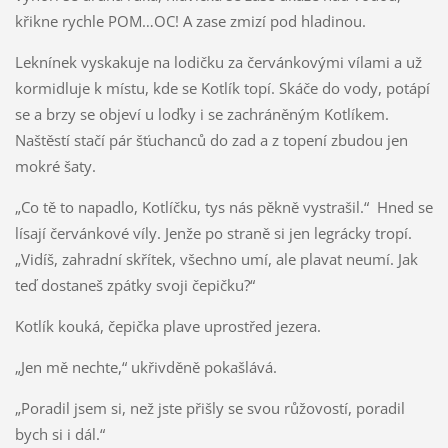
křikne rychle POM…OC! A zase zmizí pod hladinou.
Leknínek vyskakuje na lodičku za červánkovými vílami a už
kormidluje k místu, kde se Kotlík topí. Skáče do vody, potápí
se a brzy se objeví u loďky i se zachráněným Kotlíkem.
Naštěstí stačí pár šťuchanců do zad a z topení zbudou jen
mokré šaty.
„Co tě to napadlo, Kotlíčku, tys nás pěkně vystrašil.“ Hned se
lísají červánkové víly. Jenže po straně si jen legrácky tropí.
„Vidíš, zahradní skřítek, všechno umí, ale plavat neumí. Jak
teď dostaneš zpátky svoji čepičku?“
Kotlík kouká, čepička plave uprostřed jezera.
„Jen mě nechte,“ ukřivděně pokašlává.
„Poradil jsem si, než jste přišly se svou růžovostí, poradil
bych si i dál.“