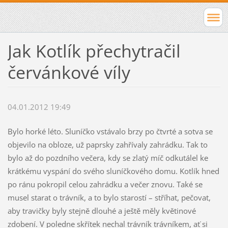
Jak Kotlík přechytračil
červánkové víly
04.01.2012 19:49
Bylo horké léto. Sluníčko vstávalo brzy po čtvrté a sotva se
objevilo na obloze, už paprsky zahřívaly zahrádku. Tak to
bylo až do pozdního večera, kdy se zlatý míč odkutálel ke
krátkému vyspání do svého sluníčkového domu. Kotlík hned
po ránu pokropil celou zahrádku a večer znovu. Také se
musel starat o trávník, a to bylo starostí – stříhat, pečovat,
aby travičky byly stejně dlouhé a ještě měly květinové
zdobení. V poledne skřítek nechal trávník trávníkem, ať si