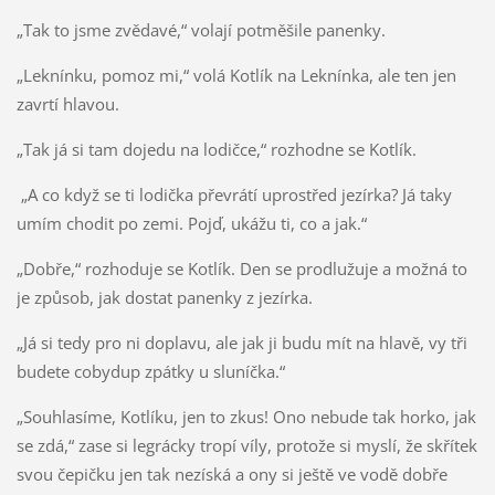
„Tak to jsme zvědavé,“ volají potměšile panenky.
„Leknínku, pomoz mi,“ volá Kotlík na Leknínka, ale ten jen
zavrtí hlavou.
„Tak já si tam dojedu na lodičce,“ rozhodne se Kotlík.
„A co když se ti lodička převrátí uprostřed jezírka? Já taky
umím chodit po zemi. Pojď, ukážu ti, co a jak.“
„Dobře,“ rozhoduje se Kotlík. Den se prodlužuje a možná to
je způsob, jak dostat panenky z jezírka.
„Já si tedy pro ni doplavu, ale jak ji budu mít na hlavě, vy tři
budete cobydup zpátky u sluníčka.“
„Souhlasíme, Kotlíku, jen to zkus! Ono nebude tak horko, jak
se zdá,“ zase si legrácky tropí víly, protože si myslí, že skřítek
svou čepičku jen tak nezíská a ony si ještě ve vodě dobře