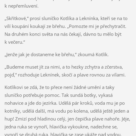
k nepřemluvení.
„Skřítkové,“ prosí sluníčko Kotlíka a Leknínka, kteří se na to
vílí koupání koukají ze břehu. „Pomozte mi je přechytračit.
Na druhém konci světa na nás čekají, dávno tu mělo být
k večeru.“
„Jenže jak je dostaneme ke břehu,“ zkoumá Kotlík.
„Budeme muset jít za nimi, a to hezky zchytra a zčerstva,
pojď,“ rozhoduje Leknínek, skočí a plave rovnou za vílami.
Kotlíkovi se zdá, že to přece není žádné umění a taky
sluníčko potřebuje pomoc. Tak sundá botky, vykasá
nohavice a jde do jezírka. Udělá pár kroků, voda mu je po
kotníky, udělá další, má vodu po kolena, udělá ještě jeden a
hup! Zmizí pod hladinou celý, jen čepička plave nahoře. Jéje,
jedna ruka se vynoří, hlavička vykoukne, nadechne se,
vynoří se druhá ruka, hlavička se zase ukáže nad vodou,