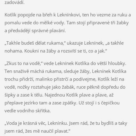
zadovádí.
Kotlík popojde na břeh k Leknínkovi, ten ho vezme za ruku a
pomalu vede do mělké vody. Tam stojí připravené tři žabky
a předvádějí správné plavání.
„Takhle budeš dělat rukama,“ ukazuje Leknínek, „a takhle
nohama. Koukni na žáby a rozsvítí se ti, co a jak.“
„Zkus to na vodě,“ vede Leknínek Kotlíka do větší hloubky.
Ten snaživě máchá rukama, sleduje žáby, Leknínek Kotlíka
trochu přidrží, malinko přistrčí a podívejme, Kotlík leží na
vodě, nožky roztahuje jako žabák, ruce pěkně dopředu do
šipky a zase k tělu. Najednou Kotlík plave a plave, až
přeplave jezírko tam a zase zpátky. Už stojí i s čepičkou
vedle vodního skřítka.
„Voda je krásná věc, Leknínku. Jsem rád, že tu bydlíš a taky
jsem rád, žes mě naučil plavat.“