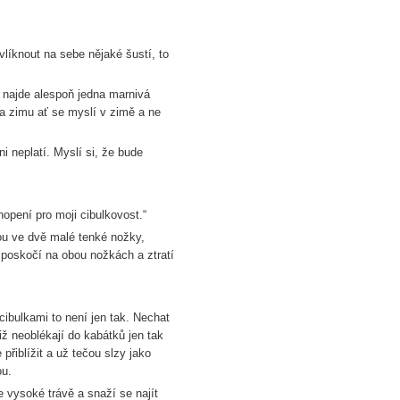
vlíknout na sebe nějaké šustí, to
e najde alespoň jedna marnivá
Na zimu ať se myslí v zimě a ne
ni neplatí. Myslí si, že bude
opení pro moji cibulkovost.“
tou ve dvě malé tenké nožky,
 poskočí na obou nožkách a ztratí
cibulkami to není jen tak. Nechat
iž neoblékají do kabátků jen tak
 přiblížit a už tečou slzy jako
sou.
 vysoké trávě a snaží se najít