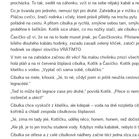
procházka. To tak, sedět na záhonku, vzít si na sebe nějaký kabát a n
Co je švanda pro jednoho, nemusí být pro druhé. Zahrádka je v mžiku 
Pláčou cvrčci, šnečí rodinka i včely, které právě přilétly na trochu pylu.
pořádně na cestu. A přitom cibulka je rychlá, smýkne sebou tam, smýk
proběhne k šeříkům. Kotlík sice uhání, co mu nožky stačí, ale cibulku
Časíčko už ví, že se na to bude muset jinak, po Časíčkovsku. Přistan
bílého dlouhého kabátu hodinky, zezadu zasadí zelený klíček, zatočí j
hodinek se objeví slovíčko VRÁTÍMTO.
V tom se na zahrádce začnou dít věci! Na malou chvilinku zmizí všechn
holá pláň a na ní červená štiplavá cibulka, Kotlík a Časíčko. Kotlík po
kbelíku s vodou. „Vyplač oči sama sobě, cibuličko.“
Cibulka se mele, kňourá: „Jé, to né, vždyť jsem si ještě neužila cestová
legracééé.“
„Teď to může být legrace zase pro druhé,“ povídá Kotlík. „Přece si nem
rozbrečet a utéct!“
Cibulka chce vyskočit z kbelíku, ale kdepak – voda na dně rozpletla c
kořínků a chladí zespoda cibulkovou štiplavost.
„Jé, zima mi tady jéé, Kotlíčku, udělej něco, honem, honem, než dočis
„Ale jdi, je to jen trochu studené vody. Kdybys měla kabátek, nebylo ti 
Cibulka se otřese a z celé cibulkové nádhery začne téct jedna slza za 