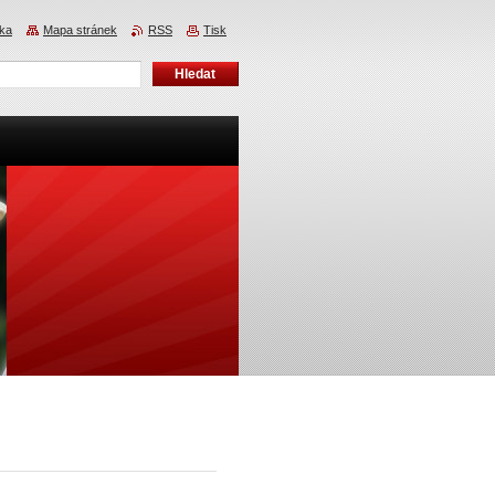
nka
Mapa stránek
RSS
Tisk