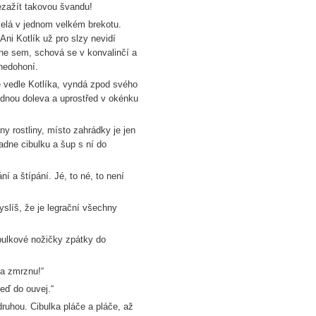
ezažít takovou švandu!
celá v jednom velkém brekotu.
 Ani Kotlík už pro slzy nevidí
ne sem, schová se v konvalinčí a
 nedohoní.
e vedle Kotlíka, vyndá zpod svého
ednou doleva a uprostřed v okénku
y rostliny, místo zahrádky je jen
padne cibulku a šup s ní do
ní a štípání. Jé, to né, to není
yslíš, že je legrační všechny
ibulkové nožičky zpátky do
ta zmrznu!“
teď do ouvej.“
druhou. Cibulka pláče a pláče, až