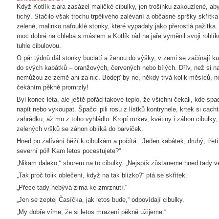
Když Kotlík zjara zasázel maličké cibulky, jen trošinku zakouzlené, aby
tichý. Stačilo však trochu trpělivého zalévání a občasné spršky skřítka
zelené, malinko nafouklé stonky, které vypadaly jako přerostlá pažitka
moc dobré na chleba s máslem a Kotlík rád na jaře vyměnil svoji roh
tuhle cibulovou.
O pár týdnů dál stonky buclatí a ženou do výšky, v zemi se začínají kul
do svých kabátků – oranžových, červených nebo bílých. Dřív, než si n
nemůžou ze země ani za nic. Bodejť by ne, někdy trvá kolik měsíců, ne
čekáním pěkně promrzly!
Byl konec léta, ale ještě pořád takové teplo, že všichni čekali, kde sp
napít nebo vykoupat. Špačci pili rosu z lístků kontryhele, krtek si cachta
zahrádku, až mu z toho vyhládlo. Kropí mrkev, květiny i záhon cibulky
zelených vršků se záhon oblíká do barviček.
Hned po zalívání běží k cibulkám a počítá: „Jeden kabátek, druhý, třetí,
severní pól! Kam letos pocestujete?“
„Nikam daleko,“ sborem na to cibulky. „Nejspíš zůstaneme hned tady ve
„Tak proč tolik oblečení, když na tak blízko?“ ptá se skřítek.
„Přece tady nebývá zima ke zmrznutí.“
„Jen se zeptej Časíčka, jak letos bude,“ odpovídají cibulky.
„My dobře víme, že si letos mrazení pěkně užijeme.“