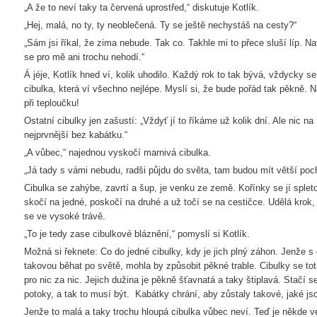
„A že to neví taky ta červená uprostřed,“ diskutuje Kotlík.
„Hej, malá, no ty, ty neoblečená. Ty se ještě nechystáš na cesty?“
„Sám jsi říkal, že zima nebude. Tak co. Takhle mi to přece sluší líp. Na
se pro mě ani trochu nehodí.“
Á jéje, Kotlík hned ví, kolik uhodilo. Každý rok to tak bývá, vždycky s
cibulka, která ví všechno nejlépe. Myslí si, že bude pořád tak pěkně. 
při teploučku!
Ostatní cibulky jen zašustí: „Vždyť jí to říkáme už kolik dní. Ale nic na 
nejprvnější bez kabátku.“
„A vůbec,“ najednou vyskočí marnivá cibulka.
„Já tady s vámi nebudu, radši půjdu do světa, tam budou mít větší poch
Cibulka se zahýbe, zavrtí a šup, je venku ze země. Kořínky se jí sple
skočí na jedné, poskočí na druhé a už točí se na cestičce. Udělá krok,
se ve vysoké trávě.
„To je tedy zase cibulkové bláznění,“ pomyslí si Kotlík.
Možná si řeknete: Co do jedné cibulky, kdy je jich plný záhon. Jenže s 
takovou běhat po světě, mohla by způsobit pěkné trable. Cibulky se tot
pro nic za nic. Jejich dužina je pěkně šťavnatá a taky štiplavá. Stačí se
potoky, a tak to musí být. Kabátky chrání, aby zůstaly takové, jaké j
Jenže to malá a taky trochu hloupá cibulka vůbec neví. Teď je někde ve