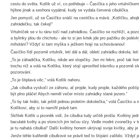
cestu do světa. Kotlík už ví, co potřebuje – Časíčka s jeho vrtulníčke
hýbne jinak a seshora vypátral, kudy se vydala červená cibulička.
Jen pomyslí, už se Časíčko snáší na cestičku a mává: „Kotlíčku, ahojk
zahrádečku, tak čekej!“
Vrtulníček se v tu ránu točí nad zahrádkou. Časíčko se rozhlíží, a pozo
a bylinky jdou do chichotu - ale to si jen krtek jde pro pažitku do polév
mihotání? Vždyť si tam myška s ježkem hrají na schovávanou!
Časíčko řídí pozorně vrtulník, letí dál a dál, obletí zahrádku dokola, letí
„To je záhadička, Kotlíku, nikde ani stopičky. Jen mi řekni, proč tak ho
trochu níž a volá na Kotlíka, který stojí uprostřed trávníku a pozorně s
pozorování.
„To je štiplavá věc,“ volá Kotlík nahoru.
„Jak cibulka vyskočí ze záhonu, ať projde, kudy projde, každého poštíp
být plno pláče! Abych neměl večer místo zahrádky slané jezero.“
„To by tak hrálo, tak ještě jednou proletím dokolečka,“ volá Časíčko a 
Kotlíkovi, aby si to namířil právě tam.
Skřítek Kotlík u pivoněk vidí, že cibulka tudy určitě prošla. Květiny jed
baculaté květy a po stoncích jim tečou slzy. Vedle modré zvonečky v tr
je tu nahatá cibulka!“ Další květiny honem ukrývají svoje kvítky, aby j
Jenže téhle kuliferdě cibulkové se právě teď to štípání zalíbilo. Vždyť j