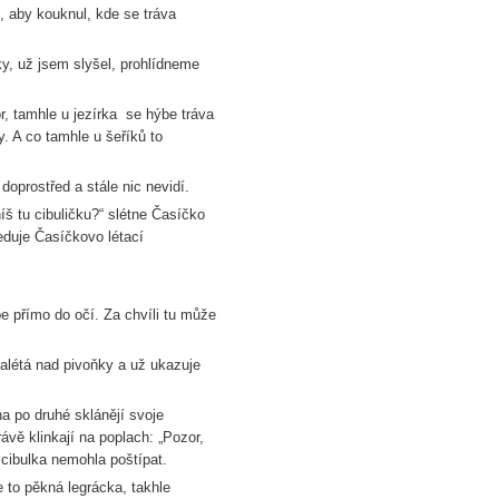
m, aby kouknul, kde se tráva
y, už jsem slyšel, prohlídneme
r, tamhle u jezírka se hýbe tráva
ky. A co tamhle u šeříků to
 doprostřed a stále nic nevidí.
níš tu cibuličku?“ slétne Časíčko
leduje Časíčkovo létací
e přímo do očí. Za chvíli tu může
nalétá nad pivoňky a už ukazuje
na po druhé sklánějí svoje
ávě klinkají na poplach: „Pozor,
e cibulka nemohla poštípat.
e to pěkná legrácka, takhle