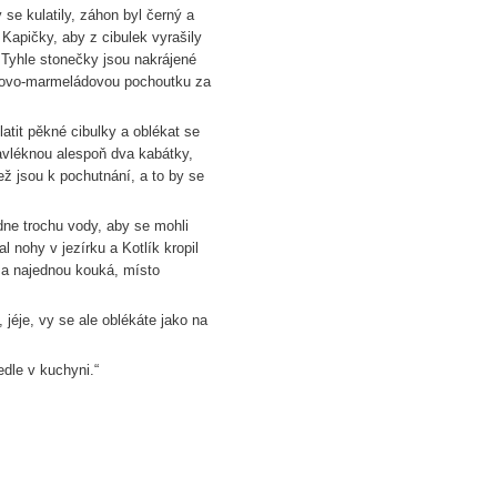
 se kulatily, záhon byl černý a
 Kapičky, aby z cibulek vyrašily
. Tyhle stonečky jsou nakrájené
líkovo-marmeládovou pochoutku za
atit pěkné cibulky a oblékat se
avléknou alespoň dva kabátky,
ž jsou k pochutnání, a to by se
adne trochu vody, aby se mohli
l nohy v jezírku a Kotlík kropil
, a najednou kouká, místo
 jéje, vy se ale oblékáte jako na
dle v kuchyni.“